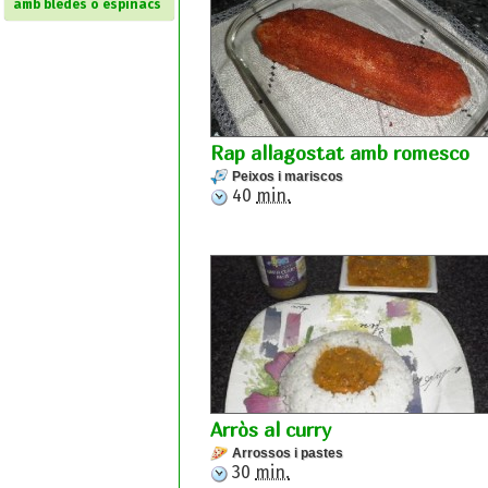
amb bledes o espinacs
Rap allagostat amb romesco
Peixos i mariscos
40
min.
Arròs al curry
Arrossos i pastes
30
min.