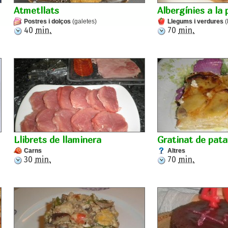
Atmetllats
Albergínies a la
Postres i dolços
(galetes)
Llegums i verdures
(
40
min.
70
min.
Llibrets de llaminera
Gratinat de pata
Carns
Altres
30
min.
70
min.