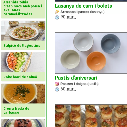
Amanida tèbia
Lasanya de carn i bolets
d'espinacs amb poma i
avellanes
Arrossos i pastes
(lasanya)
caramel·litzades
90
min.
Salpicó de llagostins
Pastís d'aniversari
Poke bowl de salmó
Postres i dolços
(pastís)
60
min.
Crema freda de
carbassó