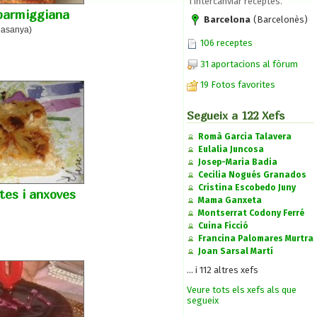
i intercanviar receptes.
 parmiggiana
Barcelona
(Barcelonès)
lasanya)
106 receptes
31 aportacions al fòrum
19 Fotos favorites
Segueix a 122 Xefs
Romà Garcia Talavera
Eulalia Juncosa
Josep-Maria Badia
Cecilia Nogués Granados
Cristina Escobedo Juny
tes i anxoves
Mama Ganxeta
Montserrat Codony Ferré
Cuina Ficció
Francina Palomares Murtra
Joan Sarsal Martí
... i 112 altres xefs
Veure tots els xefs als que
segueix