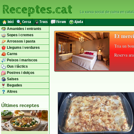
Receptes.cat
La xarxa social de cuina en catal
Inici
Cerca
Trucs
Fòrum
Ajuda
Amanides i entrants
Et merei
Sopes i cremes
Arrossos i pasta
Tria un bon
Llegums i verdures
Carns
Reserva ara 
Peixos i mariscos
Ous i làctics
Postres i dolços
Salses
Begudes
Altres
Últimes receptes