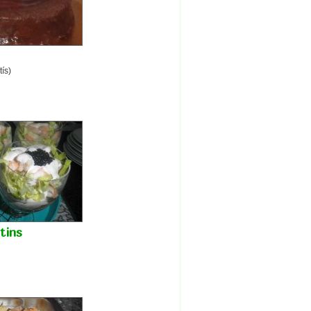
tís)
tins