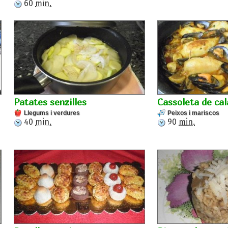
60
min.
Patates senzilles
Cassoleta de cal
Llegums i verdures
Peixos i mariscos
40
min.
90
min.