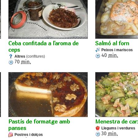
Ceba confitada a l'aroma de
Salmó al forn
ceps
Peixos i mariscos
40
min.
Altres
(confitures)
70
min.
Pastís de formatge amb
Menestra de car
panses
Llegums i verdures
30
min.
Postres i dolços