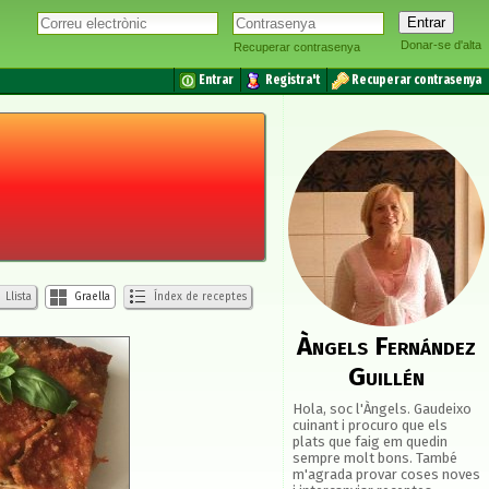
Donar-se d'alta
Recuperar contrasenya
Entrar
Registra't
Recuperar contrasenya
Llista
Graella
Índex de receptes
Àngels Fernández
Guillén
Hola, soc l'Àngels. Gaudeixo
cuinant i procuro que els
plats que faig em quedin
sempre molt bons. També
m'agrada provar coses noves