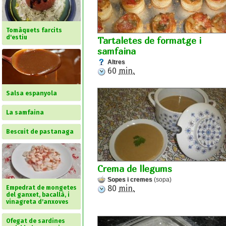
Tomàquets farcits
d'estiu
Tartaletes de formatge i
samfaina
Altres
60
min.
Salsa espanyola
La samfaina
Bescuit de pastanaga
Crema de llegums
Sopes i cremes
(sopa)
80
min.
Empedrat de mongetes
del ganxet, bacallà, i
vinagreta d'anxoves
Ofegat de sardines