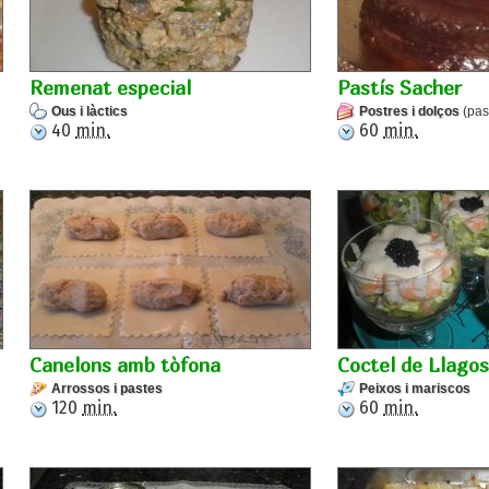
Remenat especial
Pastís Sacher
Ous i làctics
Postres i dolços
(pas
40
min.
60
min.
Canelons amb tòfona
Coctel de Llagos
Arrossos i pastes
Peixos i mariscos
120
min.
60
min.