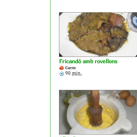
Fricandó amb rovellons
Carns
90
min.