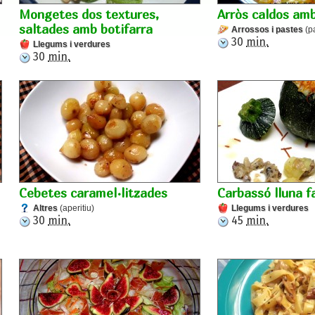
Mongetes dos textures,
Arròs caldos amb
saltades amb botifarra
Arrossos i pastes
(p
30
min.
Llegums i verdures
30
min.
Cebetes caramel·litzades
Carbassó lluna f
Altres
(aperitiu)
Llegums i verdures
30
min.
45
min.