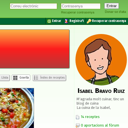
Donar-se d'alta
Recuperar contrasenya
Entrar
Registra't
Recuperar contrasenya
Llista
Graella
Índex de receptes
Isabel Bravo Ruiz
M'agrada molt cuinar, tinc un
blog de cuina
La cuina de la Isabel,
14 receptes
0 aportacions al fòrum