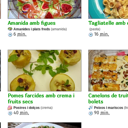
Amanida amb figues
Tagliatelle amb
Amanides i plats freds
(amanida)
(pasta)
6
min.
16
min.
Pomes farcides amb crema i
Canelons de trui
fruits secs
bolets
Postres i dolços
(crema)
Peixos i mariscos
(tr
40
min.
90
min.