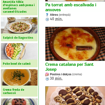
Amanida tèbia
Pa torrat amb escalivada i
d'espinacs amb poma i
avellanes
anxoves
caramel·litzades
Altres
(entrepà)
40
min.
Salpicó de llagostins
Crema catalana per Sant
Poke bowl de salmó
Josep
Postres i dolços
(crema)
30
min.
Crema freda de
carbassó