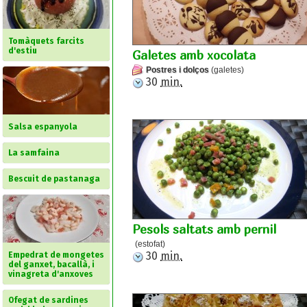
Tomàquets farcits
d'estiu
Galetes amb xocolata
Postres i dolços
(galetes)
30
min.
Salsa espanyola
La samfaina
Bescuit de pastanaga
Pesols saltats amb pernil
(estofat)
30
min.
Empedrat de mongetes
del ganxet, bacallà, i
vinagreta d'anxoves
Ofegat de sardines