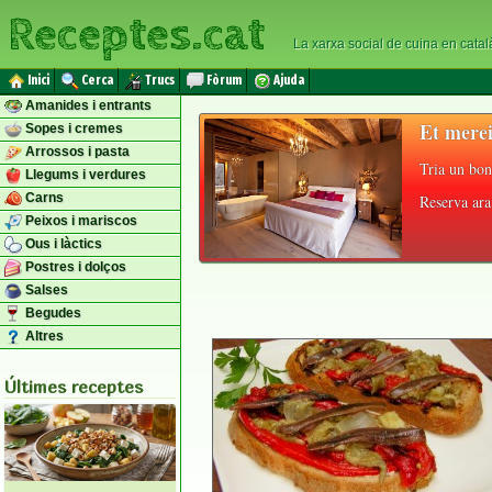
Receptes.cat
La xarxa social de cuina en catal
Inici
Cerca
Trucs
Fòrum
Ajuda
Amanides i entrants
Et merei
Sopes i cremes
Arrossos i pasta
Tria un bon
Llegums i verdures
Carns
Reserva ara 
Peixos i mariscos
Ous i làctics
Postres i dolços
Salses
Begudes
Altres
Últimes receptes