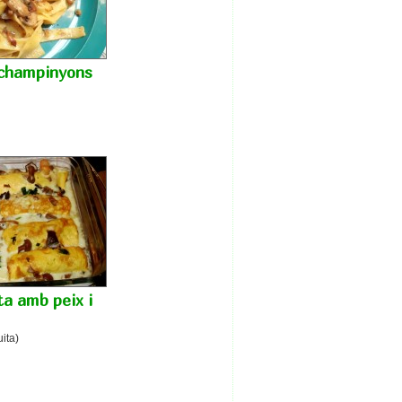
 champinyons
ta amb peix i
uita)