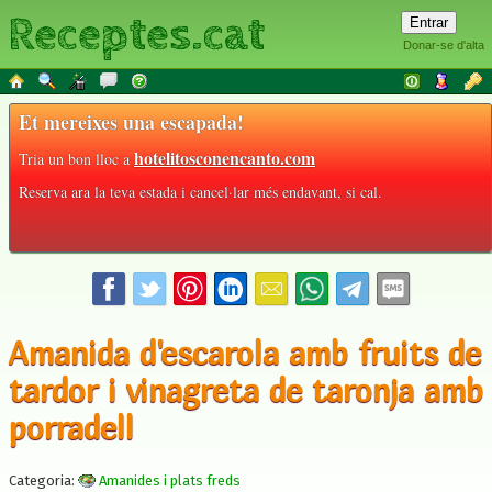
Receptes.cat
Donar-se d'alta
Et mereixes una escapada!
hotelitosconencanto.com
Tria un bon lloc a
Reserva ara la teva estada i cancel·lar més endavant, si cal.
Amanida d'escarola amb fruits de
tardor i vinagreta de taronja amb
porradell
Categoria:
Amanides i plats freds