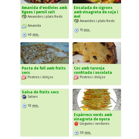
Amanida d'endívies amb
Ensalada de cigrons
figues i pernil cuit
amb vinagreta de soja i
mel
Amanides i plats freds
Amanides i plats freds
Amanida
15
min.
40
min.
Pasta de full amb fruits
Coc amb taronja
secs
confitada i xocolata
Postres i dolços
Postres i dolços
Salsa de fruits secs
Salses
10
min.
Espàrrecs verds amb
vinagreta de nyora
Llegums i verdures
30
min.