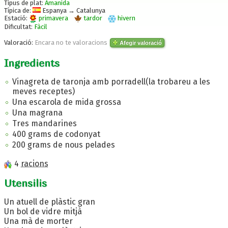
Tipus de plat:
Amanida
Típica de:
Espanya → Catalunya
Estació:
primavera
tardor
hivern
Dificultat:
Fàcil
Valoració:
Encara no te valoracions
Afegir valoració
Ingredients
Vinagreta de taronja amb porradell(la trobareu a les
meves receptes)
Una escarola de mida grossa
Una magrana
Tres mandarines
400 grams de codonyat
200 grams de nous pelades
4
racions
Utensilis
Un atuell de plàstic gran
Un bol de vidre mitjà
Una mà de morter