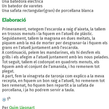
Una batedora elèctrica
Un batedor de varetes
Una safata rectangular(gran) de porcellana blanca
Elaboració
Primerament, netegem l'escarola a raig d'aixeta, la tallem
en trossos menuts i la fiquem en l'atuell de plàstic.
Seguidament, tallem la magrana en dues meitats, la
piquem amb la mà de morter per desgranar-la i fiquem els
grans en l'atuell juntament amb l'escarola.
A continuació, pelem les mandarines, els hi desfem els
grills i els afegim a l'atuell juntament amb les nous pelades.
Tot seguit, tallem el codonyat en quadrets menuts, els
fiquem amb el conjunt de l'amanida, i ho remenem tot
plegat.
A part, fem la vinagreta de taronja com explico a la meva
recepta, en fiquem un bon raig a l'atuell, ho remenem tot
ben remenat, ho fiquem ben repartit a la safata de
porcellana, i ja ho podrem servir a taula.
h
1
Per
Quim Lleonart