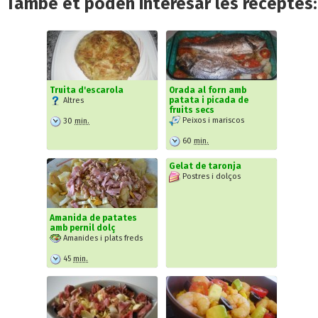
També et poden interesar les receptes:
Truita d'escarola
Orada al forn amb
patata i picada de
Altres
fruits secs
Peixos i mariscos
30
min.
60
min.
Gelat de taronja
Postres i dolços
Amanida de patates
amb pernil dolç
Amanides i plats freds
45
min.