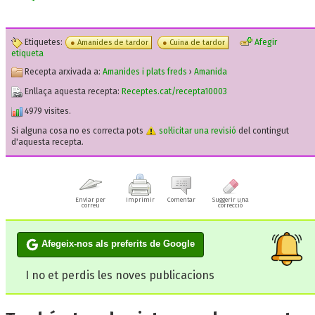
Etiquetes:
Afegir
Amanides de tardor
Cuina de tardor
etiqueta
Recepta arxivada a:
Amanides i plats freds
›
Amanida
Enllaça aquesta recepta:
Receptes.cat/recepta10003
4979 visites.
Si alguna cosa no es correcta pots
sol·licitar una revisió
del contingut
d'aquesta recepta.
Enviar per
Imprimir
Comentar
Suggerir una
correu
correcció
Afegeix-nos als preferits de Google
I no et perdis les noves publicacions