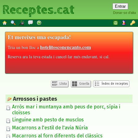
Receptes.cat
Donar-se d'alta
Et mereixes una escapada!
hotelitosconencanto.com
Tria un bon lloc a
Reserva ara la teva estada i cancel·lar més endavant, si cal.
Llista
Graella
Índex de receptes
Arrossos i pastes
Arròs mar i muntanya amb peus de porc, sípia i
cloïsses
Linguine amb pesto de musclos
Macarrons a l'estil de l'avia Núria
Macarrons al forn diferents del clàssics