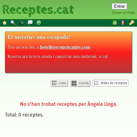
Receptes.cat
Donar-se d'alta
Et mereixes una escapada!
hotelitosconencanto.com
Tria un bon lloc a
Reserva ara la teva estada i cancel·lar més endavant, si cal.
Llista
Graella
Índex de receptes
No s'han trobat receptes per Àngela Lloga.
Total: 0 receptes.