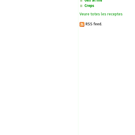
Ous al niu
Creps
Veure totes les receptes
RSS feed.