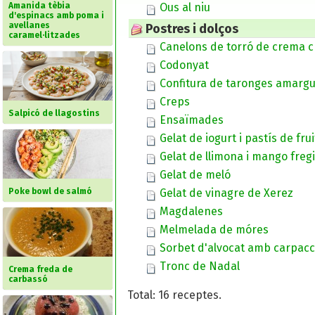
Amanida tèbia
Ous al niu
d'espinacs amb poma i
avellanes
Postres i dolços
caramel·litzades
Canelons de torró de crema 
Codonyat
Confitura de taronges amarg
Creps
Salpicó de llagostins
Ensaïmades
Gelat de iogurt i pastís de fru
Gelat de llimona i mango fregi
Gelat de meló
Poke bowl de salmó
Gelat de vinagre de Xerez
Magdalenes
Melmelada de móres
Sorbet d'alvocat amb carpacc
Tronc de Nadal
Crema freda de
carbassó
Total: 16 receptes.