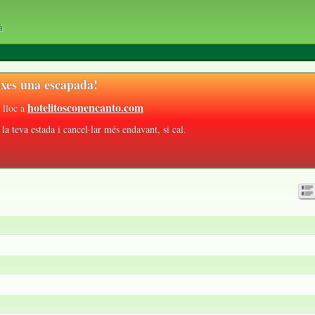
à
xes una escapada!
hotelitosconencanto.com
 lloc a
la teva estada i cancel·lar més endavant, si cal.