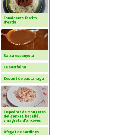
Tomàquets farcits
d'estiu
Salsa espanyola
La samfaina
Bescuit de pastanaga
Empedrat de mongetes
del ganxet, bacallà, i
vinagreta d'anxoves
Ofegat de sardines