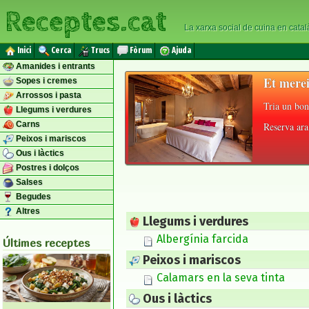
Receptes.cat
La xarxa social de cuina en catal
Inici
Cerca
Trucs
Fòrum
Ajuda
Amanides i entrants
Et merei
Sopes i cremes
Arrossos i pasta
Tria un bon
Llegums i verdures
Carns
Reserva ara 
Peixos i mariscos
Ous i làctics
Postres i dolços
Salses
Begudes
Altres
Llegums i verdures
Albergínia farcida
Últimes receptes
Peixos i mariscos
Calamars en la seva tinta
Ous i làctics