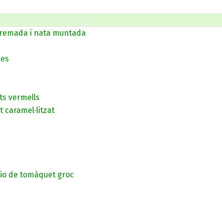
cremada i nata muntada
ues
its vermells
t caramel·litzat
io de tomàquet groc