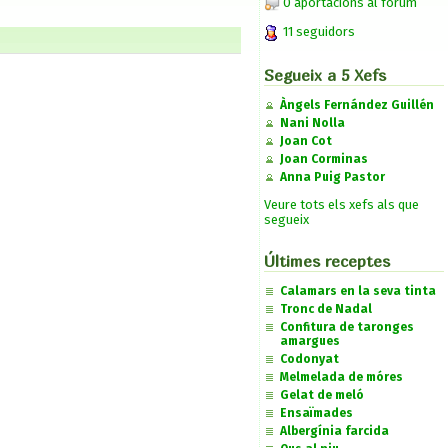
0 aportacions al fòrum
11 seguidors
Segueix a 5 Xefs
Àngels Fernández Guillén
Nani Nolla
Joan Cot
Joan Corminas
Anna Puig Pastor
Veure tots els xefs als que
segueix
Últimes receptes
Calamars en la seva tinta
Tronc de Nadal
Confitura de taronges
amargues
Codonyat
Melmelada de móres
Gelat de meló
Ensaïmades
Albergínia farcida