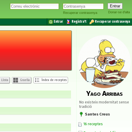
Donar-se d'alta
Recuperar contrasenya
Entrar
Registra't
Recuperar contrasenya
Llista
Graella
Índex de receptes
Yago Arribas
No existeix modernitat sense
tradició
Santes Creus
16 receptes