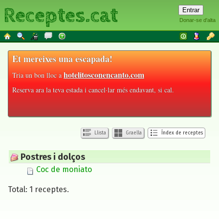
Receptes.cat
Donar-se d'alta
Et mereixes una escapada!
hotelitosconencanto.com
Tria un bon lloc a
Reserva ara la teva estada i cancel·lar més endavant, si cal.
Llista
Graella
Índex de receptes
Postres i dolços
Coc de moniato
Total: 1 receptes.