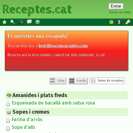
Receptes.cat
Donar-se d'alta
Et mereixes una escapada!
hotelitosconencanto.com
Tria un bon lloc a
Reserva ara la teva estada i cancel·lar més endavant, si cal.
Llista
Graella
Índex de receptes
Amanides i plats freds
Esqueixada de bacallà amb salsa rosa
Sopes i cremes
Farina d'arròs
Sopa d'alls