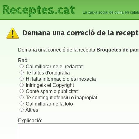
Receptes.cat
La xarxa social de cuina en catal
Demana una correció de la recep
Demana una correció de la recepta
Broquetes de pan
Raó:
Cal millorar-ne el redactat
Te faltes d'ortografia
Hi falta informació o és inexacta
Infringeix el Copyright
Conté spam o publicitat
Te contingut ofensiu o inapropiat
Cal millorar-ne la foto
Altres
Explicació: