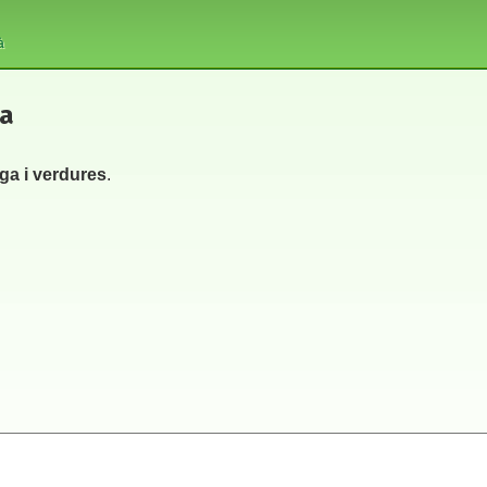
à
ta
ga i verdures
.