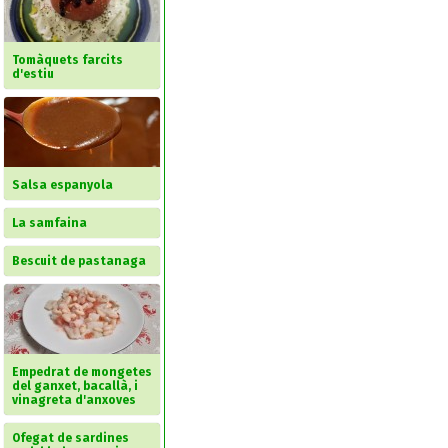
Tomàquets farcits
d'estiu
Salsa espanyola
La samfaina
Bescuit de pastanaga
Empedrat de mongetes
del ganxet, bacallà, i
vinagreta d'anxoves
Ofegat de sardines