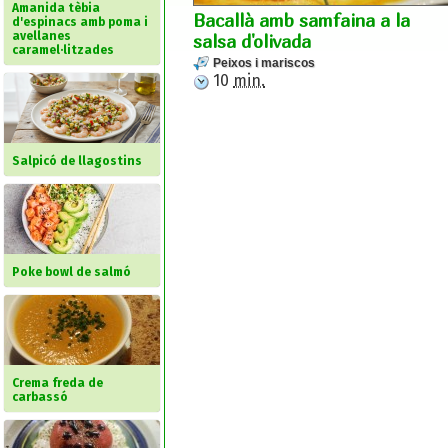
Amanida tèbia
Bacallà amb samfaina a la
d'espinacs amb poma i
avellanes
salsa d'olivada
caramel·litzades
Peixos i mariscos
10
min.
Salpicó de llagostins
Poke bowl de salmó
Crema freda de
carbassó