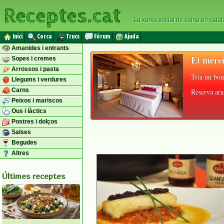
Receptes.cat
La xarxa social de cuina en catal
Inici
Cerca
Trucs
Fòrum
Ajuda
Amanides i entrants
Et merei
Sopes i cremes
Arrossos i pasta
Tria un bon
Llegums i verdures
Carns
Reserva ara 
Peixos i mariscos
Ous i làctics
Postres i dolços
Salses
Begudes
Altres
Últimes receptes