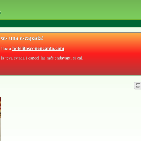
à
xes una escapada!
hotelitosconencanto.com
 lloc a
la teva estada i cancel·lar més endavant, si cal.