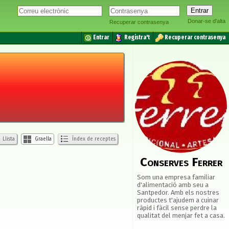
Donar-se d'alta
Recuperar contrasenya
Entrar
Registra't
Recuperar contrasenya
Llista
Graella
Índex de receptes
Conserves Ferrer
Som una empresa familiar
d'alimentació amb seu a
Santpedor. Amb els nostres
productes t'ajudem a cuinar
ràpid i fàcil sense perdre la
qualitat del menjar fet a casa.