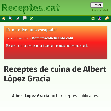
Receptes.cat
Donar-se d'alta
Et mereixes una escapada!
hotelitosconencanto.com
Tria un bon lloc a
Reserva ara la teva estada i cancel·lar més endavant, si cal.
Receptes de cuina de Albert
López Gracia
Albert López Gracia
no té receptes publicades.