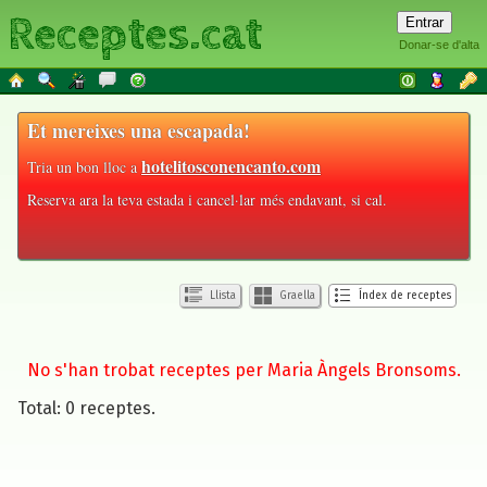
Receptes.cat
Donar-se d'alta
Et mereixes una escapada!
hotelitosconencanto.com
Tria un bon lloc a
Reserva ara la teva estada i cancel·lar més endavant, si cal.
Llista
Graella
Índex de receptes
No s'han trobat receptes per Maria Àngels Bronsoms.
Total: 0 receptes.