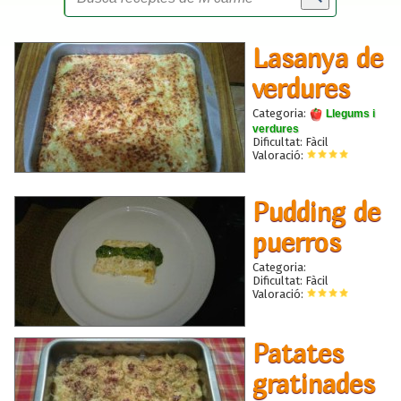
Lasanya de
verdures
Categoria:
Llegums i
verdures
Dificultat: Fàcil
Valoració:
Pudding de
puerros
Categoria:
Dificultat: Fàcil
Valoració:
Patates
gratinades