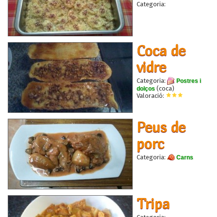
Categoria:
Coca de
vidre
Categoria:
Postres i
(coca)
dolços
Valoració:
Peus de
porc
Categoria:
Carns
Tripa