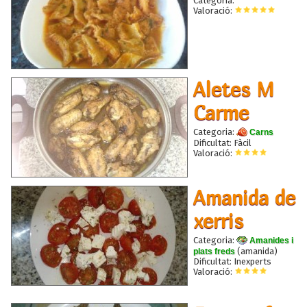
Categoria:
Valoració:
Aletes M
Carme
Categoria:
Carns
Dificultat: Fàcil
Valoració:
Amanida de
xerris
Categoria:
Amanides i
(amanida)
plats freds
Dificultat: Inexperts
Valoració: