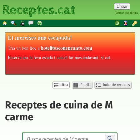
Receptes.cat
Donar-se d'alta
Et mereixes una escapada!
hotelitosconencanto.com
Tria un bon lloc a
Reserva ara la teva estada i cancel·lar més endavant, si cal.
Llista
Graella
Índex de receptes
Receptes de cuina de M
carme