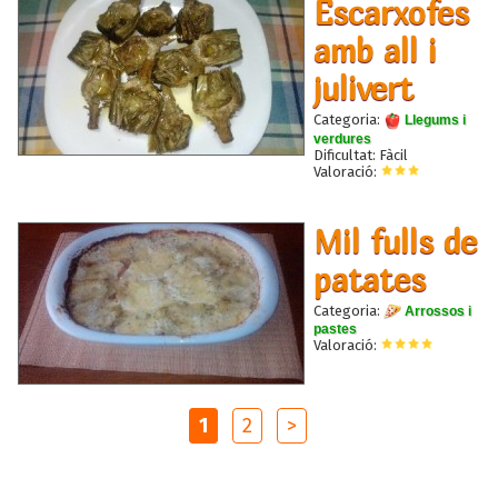
Escarxofes
amb all i
julivert
Categoria:
Llegums i
verdures
Dificultat: Fàcil
Valoració:
Mil fulls de
patates
Categoria:
Arrossos i
pastes
Valoració:
1
2
>