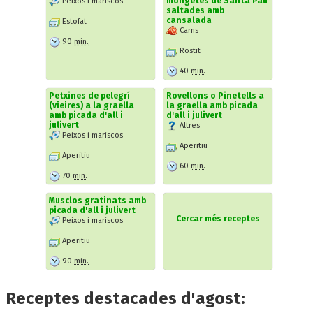
mongetes de Santa Pau
Peixos i mariscos
saltades amb
cansalada
Estofat
Carns
90
min.
Rostit
40
min.
Petxines de pelegrí
Rovellons o Pinetells a
(vieires) a la graella
la graella amb picada
amb picada d'all i
d'all i julivert
julivert
Altres
Peixos i mariscos
Aperitiu
Aperitiu
60
min.
70
min.
Musclos gratinats amb
picada d'all i julivert
Cercar més receptes
Peixos i mariscos
Aperitiu
90
min.
Receptes destacades d'agost: