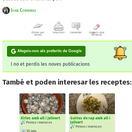
Joan Corminas
Enviar per
Imprimir
Comentar
Suggerir una
correu
correcció
Afegeix-nos als preferits de Google
I no et perdis les noves publicacions
També et poden interesar les receptes:
Xirles amb all i julivert
Galtes de rap amb all i
julivert
Peixos i mariscos
Peixos i mariscos
30
min.