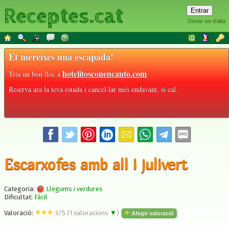
Receptes.cat
Donar-se d'alta
Et mereixes una escapada!
hotelitosconencanto.com
Tria un bon lloc a
Reserva ara la teva estada i cancel·lar més endavant, si cal.
Escarxofes amb all i julivert
Categoria:
Llegums i verdures
Dificultat:
Fàcil
Valoració:
3
/
5
(
1
valoracions
▼
)
Afegir valoració