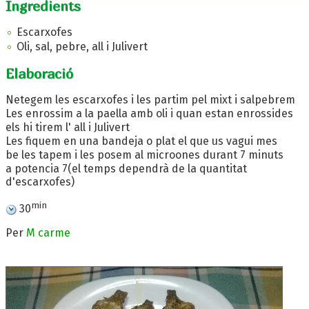
Ingredients
Escarxofes
Oli, sal, pebre, all i Julivert
Elaboració
Netegem les escarxofes i les partim pel mixt i salpebrem
Les enrossim a la paella amb oli i quan estan enrossides
els hi tirem l' all i Julivert
Les fiquem en una bandeja o plat el que us vagui mes
be les tapem i les posem al microones durant 7 minuts
a potencia 7(el temps dependrà de la quantitat
d'escarxofes)
min
30
Per
M carme