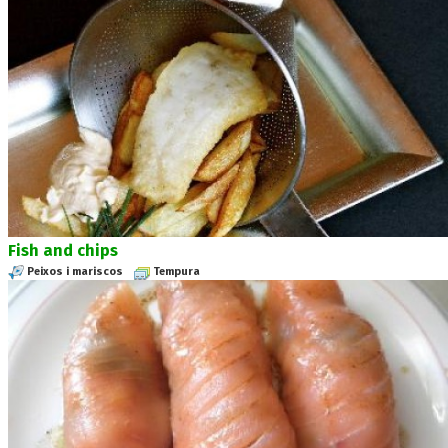
Fish and chips
Peixos i mariscos
Tempura