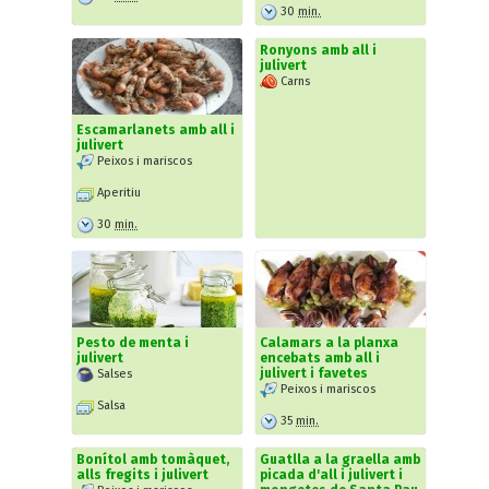
30
min.
Ronyons amb all i
julivert
Carns
Escamarlanets amb all i
julivert
Peixos i mariscos
Aperitiu
30
min.
Pesto de menta i
Calamars a la planxa
julivert
encebats amb all i
julivert i favetes
Salses
Peixos i mariscos
Salsa
35
min.
Bonítol amb tomàquet,
Guatlla a la graella amb
alls fregits i julivert
picada d'all i julivert i