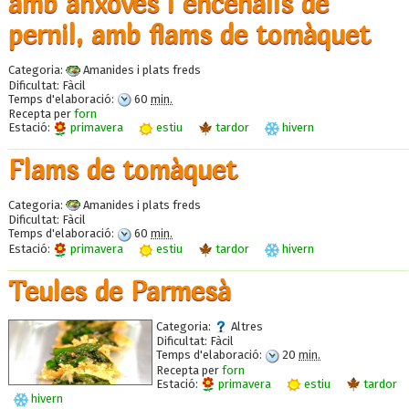
amb anxoves i encenalls de
pernil, amb flams de tomàquet
Categoria:
Amanides i plats freds
Dificultat:
Fàcil
Temps d'elaboració:
60
min.
Recepta per
forn
Estació:
primavera
estiu
tardor
hivern
Flams de tomàquet
Categoria:
Amanides i plats freds
Dificultat:
Fàcil
Temps d'elaboració:
60
min.
Estació:
primavera
estiu
tardor
hivern
Teules de Parmesà
Categoria:
Altres
Dificultat:
Fàcil
Temps d'elaboració:
20
min.
Recepta per
forn
Estació:
primavera
estiu
tardor
hivern