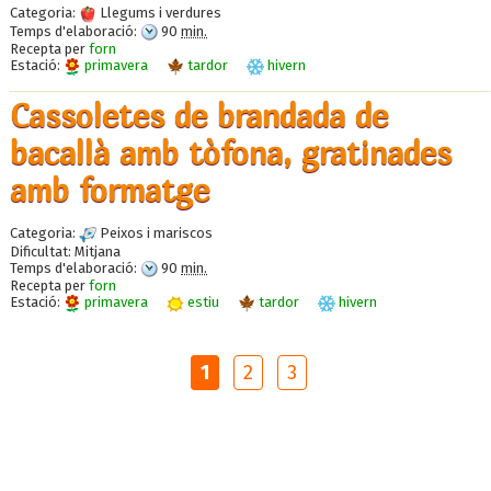
Categoria:
Llegums i verdures
Temps d'elaboració:
90
min.
Recepta per
forn
Estació:
primavera
tardor
hivern
Cassoletes de brandada de
bacallà amb tòfona, gratinades
amb formatge
Categoria:
Peixos i mariscos
Dificultat:
Mitjana
Temps d'elaboració:
90
min.
Recepta per
forn
Estació:
primavera
estiu
tardor
hivern
1
2
3