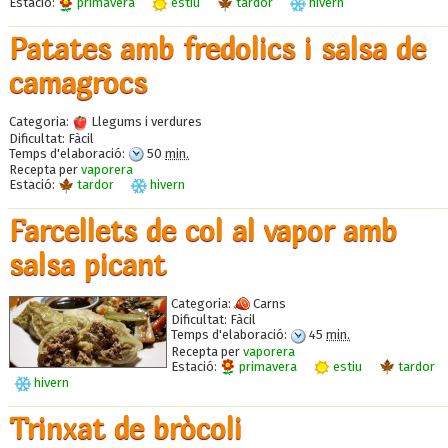
Estació:
primavera
estiu
tardor
hivern
Patates amb fredolics i salsa de
camagrocs
Categoria:
Llegums i verdures
Dificultat:
Fàcil
Temps d'elaboració:
50
min.
Recepta per
vaporera
Estació:
tardor
hivern
Farcellets de col al vapor amb
salsa picant
Categoria:
Carns
Dificultat:
Fàcil
Temps d'elaboració:
45
min.
Recepta per
vaporera
Estació:
primavera
estiu
tardor
hivern
Trinxat de bròcoli