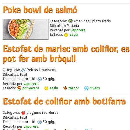
Poke bowl de salmó
Categoria:
Amanides i plats freds
Dificultat:
Mitjana
Recepta per
vaporera
Estació:
estiu
Estofat de marisc amb coliflor, es
pot fer amb bròquil
Categoria:
Peixos i mariscos
Dificultat:
Fàcil
Temps d'elaboració:
50
min.
Recepta per
vaporera
Estació:
primavera
estiu
tardor
hivern
Estofat de coliflor amb botifarra
Categoria:
Llegums i verdures
Dificultat:
Fàcil
Temps d'elaboració:
50
min.
Recepta per
vaporera