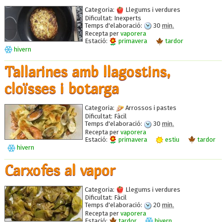
Categoria:
Llegums i verdures
Dificultat:
Inexperts
Temps d'elaboració:
30
min.
Recepta per
vaporera
Estació:
primavera
tardor
hivern
Tallarines amb llagostins,
cloïsses i botarga
Categoria:
Arrossos i pastes
Dificultat:
Fàcil
Temps d'elaboració:
30
min.
Recepta per
vaporera
Estació:
primavera
estiu
tardor
hivern
Carxofes al vapor
Categoria:
Llegums i verdures
Dificultat:
Fàcil
Temps d'elaboració:
20
min.
Recepta per
vaporera
Estació:
tardor
hivern