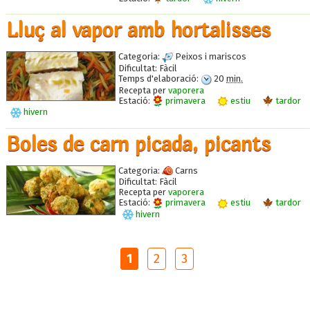
Lluç al vapor amb hortalisses
Categoria:
Peixos i mariscos
Dificultat:
Fàcil
Temps d'elaboració:
20
min.
Recepta per
vaporera
Estació:
primavera
estiu
tardor
hivern
Boles de carn picada, picants
Categoria:
Carns
Dificultat:
Fàcil
Recepta per
vaporera
Estació:
primavera
estiu
tardor
hivern
1
2
3