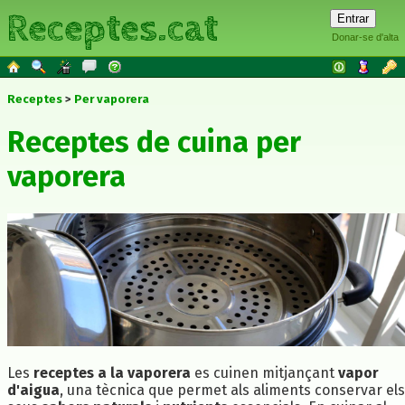
Receptes.cat
Donar-se d'alta
Receptes
Per vaporera
Receptes de cuina per
vaporera
Les
receptes a la vaporera
es cuinen mitjançant
vapor
d'aigua
, una tècnica que permet als aliments conservar els