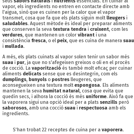
seus
sabors naturals
i
nutrients
essencials. En cuinar al
vapor, els ingredients no entren en contacte directe amb
l'aigua, sinó que es cuinen per la calor que el vapor
transmet, cosa que fa que els plats siguin molt
lleugers
i
saludables
. Aquest mètode és ideal per preparar aliments
que conserven la seva
textura tendra
i
cruixent
, com les
verdures
, que mantenen un color
vibrant
i una
consistència
fresca
, o el
peix
, que es cuina de manera
suau
i
mullada
.
A més, els plats cuinats al vapor solen tenir un sabor més
suau
i
pur
, ja que no s'afegeixen greixos o oli en el procés
de cocció. La
vaporització
és també molt eficaç per cuinar
aliments
delicats
sense que es desintegrin, com els
dumplings
,
bunyols
o
postres
lleugeres, que
aconsegueixen una textura molt
espongosa
. Els aliments
mantenen la seva
humitat natural
, cosa que evita que
quedin secs, i alhora la cocció és més
uniforme
. Això fa que
la vaporera sigui una opció ideal per a plats
senzills
però
saborosos
, amb una cocció
suau
i
respectuosa
amb els
ingredients.
S'han trobat 22 receptes de cuina per a
vaporera
.