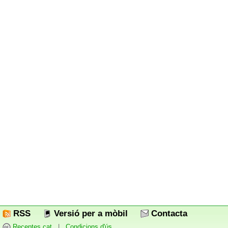
RSS
Versió per a mòbil
Contacta
Receptes.cat
|
Condicions d'ús