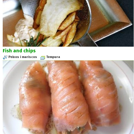
Fish and chips
Peixos i mariscos
Tempura