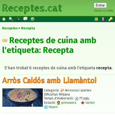
Receptes.cat
Donar-se d'alta
Receptes
Recepta
Receptes de cuina amb
l'etiqueta: Recepta
S'han trobat 6 receptes de cuina amb l'etiqueta
recepta
.
Arròs Caldós amb Llamàntol
Categoria:
Arrossos i pastes
Dificultat:
Mitjana
Temps d'elaboració:
75
min.
Estació:
primavera
tardor
hivern