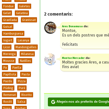
Fondue
Galetes
Gelat
Gelatina
2
comentaris:
Graellada
Granissat
Ares Bonamusa
diu:
Guisat
Montse,
Hamburguesa
Es un dels postres que m
Iogurt
Lasanya
Felicitats
Licor
Mandonguilles
Merenga
Milanesa
Montse Mercader
diu:
Mousse
Natilles
Moltes gracies Ares, a ca
Fins aviat
Pa
Paella
Papillota
Pasta
Pastís
Pizza
Púding
Puré
Remenat
Risotto
Afegeix-nos als preferits de Googl
Rostit
Salsa
Sopa
Sorbet