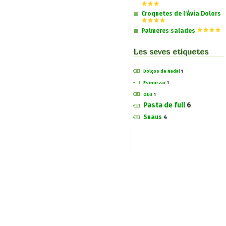
Croquetes de l'Àvia Dolors
Palmeres salades
Les seves etiquetes
Dolços de Nadal
1
Esmorzar
1
Ous
1
Pasta de full
6
Suaus
4