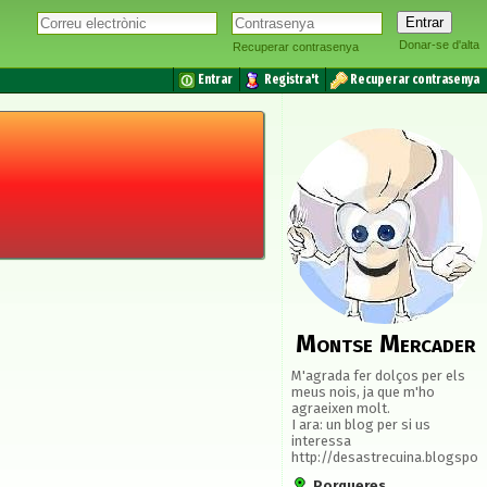
Donar-se d'alta
Recuperar contrasenya
Entrar
Registra't
Recuperar contrasenya
Montse Mercader
M'agrada fer dolços per els
meus nois, ja que m'ho
agraeixen molt.
I ara: un blog per si us
interessa
http://desastrecuina.blogspo
Porqueres