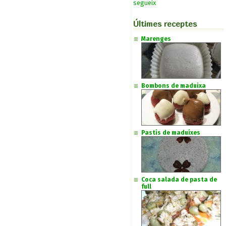
segueix
Últimes receptes
Marenges
Bombons de maduixa
Pastís de maduíxes
Coca salada de pasta de
full