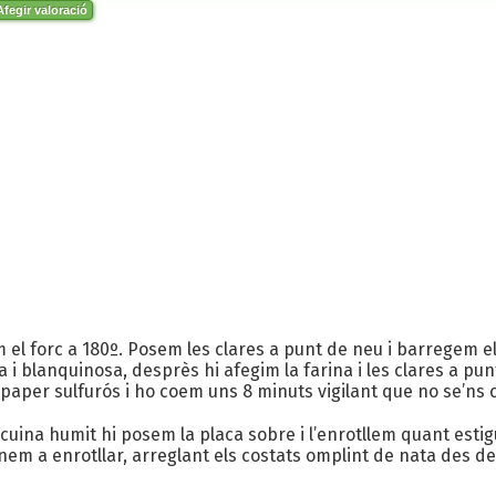
fegir valoració
 el forc a 180º. Posem les clares a punt de neu i barregem el
i blanquinosa, desprès hi afegim la farina i les clares a p
paper sulfurós i ho coem uns 8 minuts vigilant que no se’ns 
uina humit hi posem la placa sobre i l’enrotllem quant estigu
em a enrotllar, arreglant els costats omplint de nata des de