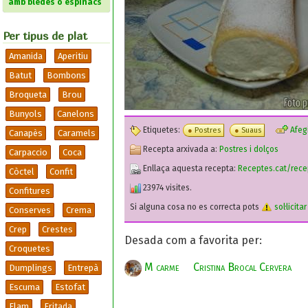
amb bledes o espinacs
Per tipus de plat
Amanida
Aperitiu
Batut
Bombons
Broqueta
Brou
Bunyols
Canelons
Etiquetes:
Afegi
Postres
Suaus
Canapès
Caramels
Recepta arxivada a:
Postres i dolços
Carpaccio
Coca
Enllaça aquesta recepta:
Receptes.cat/rece
Còctel
Confit
23974 visites.
Confitures
Si alguna cosa no es correcta pots
sol·licita
Conserves
Crema
Crep
Crestes
Desada com a favorita per:
Croquetes
M carme
Cristina Brocal Cervera
Dumplings
Entrepà
Escuma
Estofat
Flam
Fritada