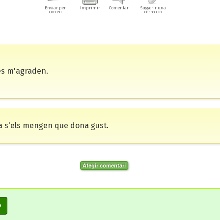
Enviar per
Imprimir
Comentar
Suggerir una
correu
correcció
és m'agraden.
sa s'els mengen que dona gust.
Afegir comentari
e