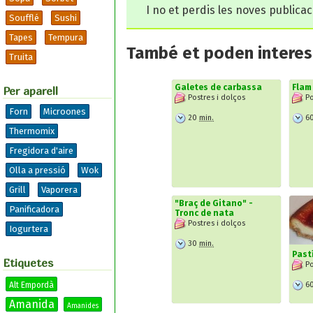
I no et perdis les noves publica
Soufflé
Sushi
Tapes
Tempura
També et poden interesa
Truita
Galetes de carbassa
Flam
Per aparell
Postres i dolços
Po
Forn
Microones
20
min.
6
Thermomix
Fregidora d'aire
Olla a pressió
Wok
Grill
Vaporera
"Braç de Gitano" -
Panificadora
Tronc de nata
Postres i dolços
Iogurtera
30
min.
Past
Etiquetes
Po
6
Alt Empordà
Amanida
Amanides