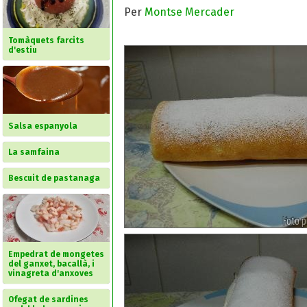
Per
Montse Mercader
Tomàquets farcits
d'estiu
Salsa espanyola
La samfaina
Bescuit de pastanaga
Empedrat de mongetes
del ganxet, bacallà, i
vinagreta d'anxoves
Ofegat de sardines