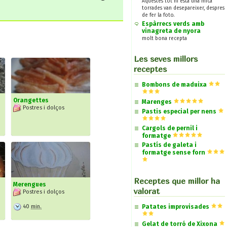
Aquestes tot hi esta una mica
torrades van desepareixer, despres
de fer la foto.
Espàrrecs verds amb
vinagreta de nyora
molt bona recepta
Les seves millors
receptes
Bombons de maduixa
Orangettes
Marenges
Postres i dolços
Pastis especial per nens
Cargols de pernil i
formatge
Pastís de galeta i
formatge sense forn
Receptes que millor ha
Merengues
valorat
Postres i dolços
40
min.
Patates improvisades
Gelat de torró de Xixona