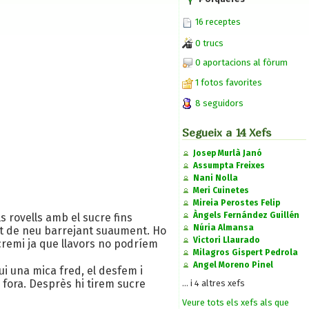
16 receptes
0 trucs
0 aportacions al fòrum
1 fotos favorites
8 seguidors
Segueix a 14 Xefs
Josep Murlà Janó
Assumpta Freixes
Nani Nolla
Meri Cuinetes
Mireia Perostes Felip
Àngels Fernández Guillén
s rovells amb el sucre fins
Núria Almansa
unt de neu barrejant suaument. Ho
Victori Llaurado
cremi ja que llavors no podríem
Milagros Gispert Pedrola
Angel Moreno Pinel
i una mica fred, el desfem i
 fora. Desprès hi tirem sucre
... i 4 altres xefs
Veure tots els xefs als que