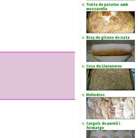
Truita de patates amb
mozzarella
Braç de gitano de nata
Coca de Llavaneres
Melindros
Cargols de pernil i
formatge