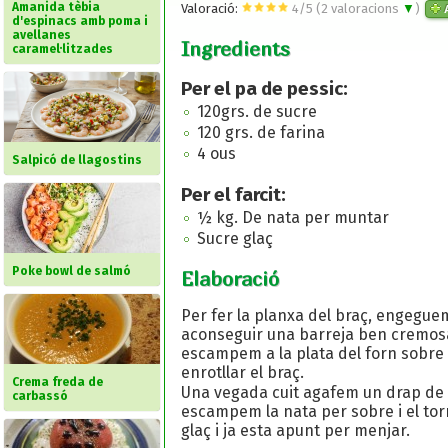
Amanida tèbia
Valoració:
4
/
5
(
2
valoracions
▼
)
A
d'espinacs amb poma i
avellanes
Ingredients
caramel·litzades
Per el pa de pessic:
120grs. de sucre
120 grs. de farina
4 ous
Salpicó de llagostins
Per el farcit:
½ kg. De nata per muntar
Sucre glaç
Poke bowl de salmó
Elaboració
Per fer la planxa del braç, engeguem
aconseguir una barreja ben cremosa 
escampem a la plata del forn sobre 
enrotllar el braç.
Crema freda de
Una vegada cuit agafem un drap de c
carbassó
escampem la nata per sobre i el torn
glaç i ja esta apunt per menjar.