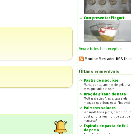
Com presentar l'iogurt
Veure totes les receptes
Montse Mercader RSS feed.
Últims comentaris
Pastís de maduíxes
Maria, doncs, lamines de gelatina,
saps que vull dir no??
Braç de gitano de nata
Moltes gracies Ares, a casa s'els
mengen que dona gust. Fins aviat
Palmeres salades
Fan molt bona pinta, pero tinc un
dubte, no tenen molt de gust de
mantega?
Espirals de pasta de full
de poma