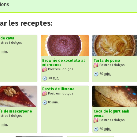
cions
r les receptes:
 de cava
stres i dolços
0
min.
Brownie de xocolata al
Tarta de poma
microones
Postres i dolços
Postres i dolços
60
min.
30
min.
Pastis de llimona
Postres i dolços
85
min.
ís de mascarpone
Coca de iogurt amb
poma
stres i dolços
Postres i dolços
0
min.
60
min.