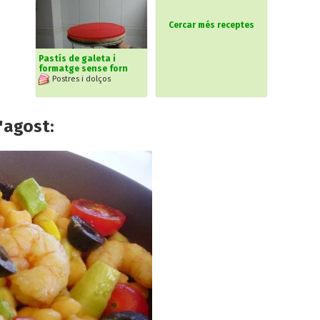
Cercar més receptes
Pastís de galeta i
formatge sense forn
Postres i dolços
'agost: