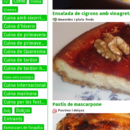
Conill
Crema
Col
Cremes
Ensalada de cigrons amb vinagreta
Cuina amb xixorrites
Amanides i plats freds
Cuina d'hivern
Cuina de primavera
Cuina de primavera-estiu
Cuina de Quaresma
Cuina de tardor
Cuina de tardor-hivern
Cuina dels potatges
Cuina internacional
Cuina marinera
Cuina per les festes
Pastís de mascarpone
Dolços
Postres i dolços
Dolç
Entrants
Esmorzars de forquilla