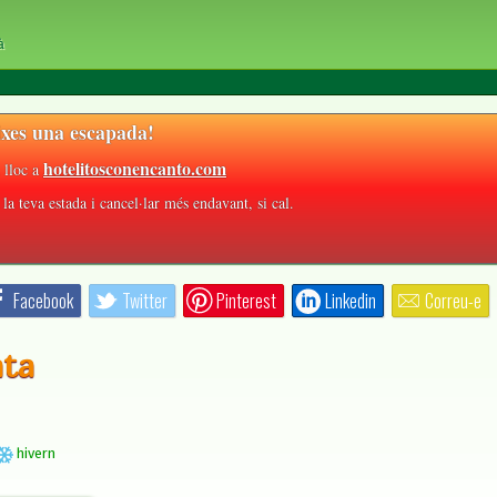
à
xes una escapada!
hotelitosconencanto.com
 lloc a
la teva estada i cancel·lar més endavant, si cal.
Facebook
Twitter
Pinterest
Linkedin
Correu-e
ata
hivern