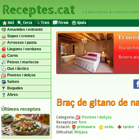
Receptes.cat
La xarxa social de cuina en catal
Inici
Cerca
Trucs
Fòrum
Ajuda
Amanides i entrants
Et merei
Sopes i cremes
Arrossos i pasta
Tria un bon
Llegums i verdures
Carns
Reserva ara 
Peixos i mariscos
Ous i làctics
Postres i dolços
Salses
Begudes
Altres
Braç de gitano de n
Últimes receptes
Categoria:
Postres i dolços
Recepta per
forn
Estació:
primavera
estiu
tardor
Dificultat:
Mitjana