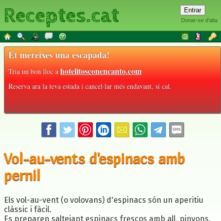
Receptes.cat
Donar-se d'alta
Et mereixes una escapada!
hotelitosconencanto.com
Tria un bon lloc a
Reserva ara la teva estada i cancel·lar més endavant, si cal.
Vol-au-vents d'espinacs amb
pernil
Els vol-au-vent (o volovans) d'espinacs són un aperitiu
clàssic i fàcil.
Es preparen saltejant espinacs frescos amb all, pinyons,