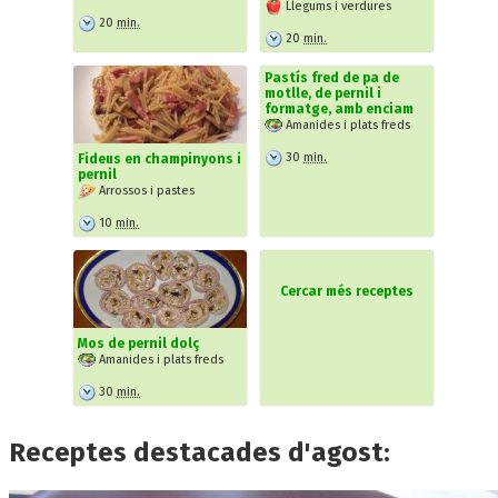
Llegums i verdures
20
min.
20
min.
Pastís fred de pa de
motlle, de pernil i
formatge, amb enciam
Amanides i plats freds
30
min.
Fideus en champinyons i
pernil
Arrossos i pastes
10
min.
Cercar més receptes
Mos de pernil dolç
Amanides i plats freds
30
min.
Receptes destacades d'agost: