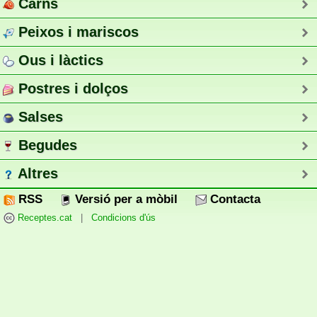
Carns
Peixos i mariscos
Ous i làctics
Postres i dolços
Salses
Begudes
Altres
RSS
Versió per a mòbil
Contacta
Receptes.cat
|
Condicions d'ús