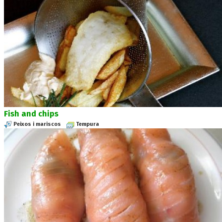
Fish and chips
Peixos i mariscos
Tempura