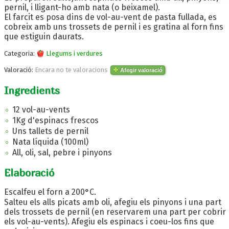
pernil, i lligant-ho amb nata (o beixamel).
El farcit es posa dins de vol-au-vent de pasta fullada, es
cobreix amb uns trossets de pernil i es gratina al forn fins
que estiguin daurats.
Categoria:
Llegums i verdures
Valoració:
Encara no te valoracions
Afegir valoració
Ingredients
12 vol-au-vents
1Kg d'espinacs frescos
Uns tallets de pernil
Nata líquida (100ml)
All, oli, sal, pebre i pinyons
Elaboració
Escalfeu el forn a 200°C.
Salteu els alls picats amb oli, afegiu els pinyons i una part
dels trossets de pernil (en reservarem una part per cobrir
els vol-au-vents). Afegiu els espinacs i coeu-los fins que