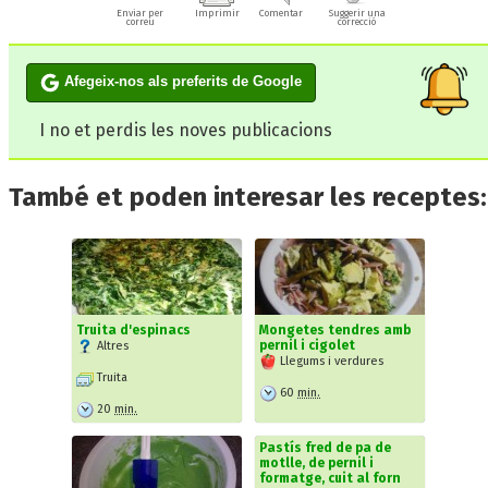
Enviar per
Imprimir
Comentar
Suggerir una
correu
correcció
Afegeix-nos als preferits de Google
I no et perdis les noves publicacions
També et poden interesar les receptes:
Truita d'espinacs
Mongetes tendres amb
pernil i cigolet
Altres
Llegums i verdures
Truita
60
min.
20
min.
Pastís fred de pa de
motlle, de pernil i
formatge, cuit al forn