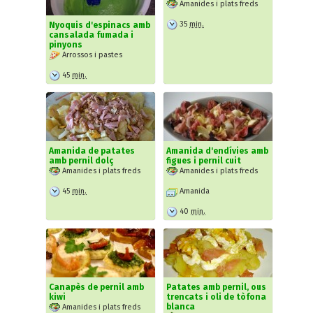
Amanides i plats freds
35
min.
Nyoquis d'espinacs amb
cansalada fumada i
pinyons
Arrossos i pastes
45
min.
Amanida de patates
Amanida d'endívies amb
amb pernil dolç
figues i pernil cuit
Amanides i plats freds
Amanides i plats freds
45
min.
Amanida
40
min.
Canapès de pernil amb
Patates amb pernil, ous
kiwi
trencats i oli de tòfona
blanca
Amanides i plats freds