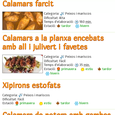
Calamars farcit
Categoria:
Peixos i mariscos
Dificultat:
Alta
Temps d'elaboració:
180
min.
Estació:
tardor
hivern
Calamars a la planxa encebats
amb all i julivert i favetes
Categoria:
Peixos i mariscos
Dificultat:
Fàcil
Temps d'elaboració:
35
min.
Estació:
primavera
estiu
tardor
hivern
Xipirons estofats
Categoria:
Peixos i mariscos
Dificultat:
Fàcil
Estació:
primavera
estiu
tardor
hivern
Calamars de potera amb gambes