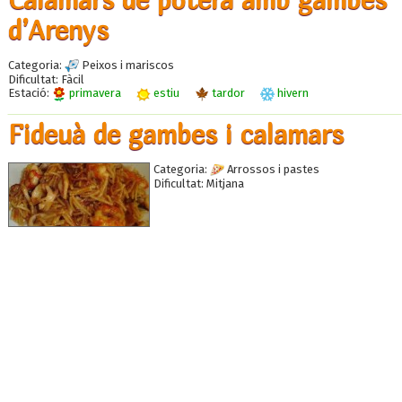
d’Arenys
Categoria:
Peixos i mariscos
Dificultat:
Fàcil
Estació:
primavera
estiu
tardor
hivern
Fideuà de gambes i calamars
Categoria:
Arrossos i pastes
Dificultat:
Mitjana