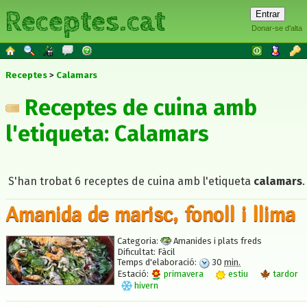
Receptes.cat
Donar-se d'alta
Receptes
Calamars
Receptes de cuina amb
l'etiqueta: Calamars
S'han trobat 6 receptes de cuina amb l'etiqueta
calamars
.
Amanida de marisc, fonoll i llima
Categoria:
Amanides i plats freds
Dificultat:
Fàcil
Temps d'elaboració:
30
min.
Estació:
primavera
estiu
tardor
hivern