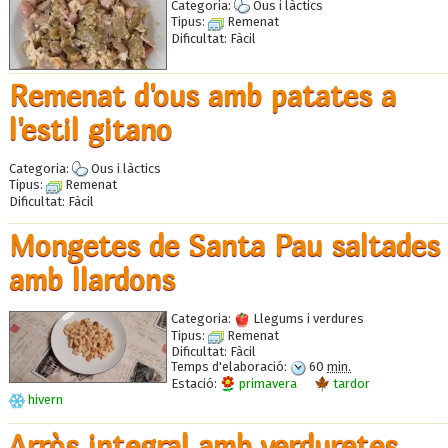
Categoria:
Ous i làctics
Tipus:
Remenat
Dificultat:
Fàcil
Remenat d'ous amb patates a
l'estil gitano
Categoria:
Ous i làctics
Tipus:
Remenat
Dificultat:
Fàcil
Mongetes de Santa Pau saltades
amb llardons
Categoria:
Llegums i verdures
Tipus:
Remenat
Dificultat:
Fàcil
Temps d'elaboració:
60
min.
Estació:
primavera
tardor
hivern
Arròs integral amb verduretes