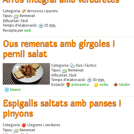
Categoria:
Arrossos i pastes
Tipus:
Remenat
Dificultat:
Fàcil
Temps d'elaboració:
25
min.
Recepta per
wok
Ous remenats amb gírgoles i
pernil salat
Categoria:
Ous i làctics
Tipus:
Remenat
Dificultat:
Fàcil
Temps d'elaboració:
30
min.
Estació:
primavera
estiu
tardor
hivern
Espigalls saltats amb panses i
pinyons
Categoria:
Llegums i verdures
Tipus:
Remenat