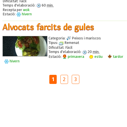
Dificultat:
Fàcil
Temps d'elaboració:
60
min.
Recepta per
wok
Estació:
hivern
Alvocats farcits de gules
Categoria:
Peixos i mariscos
Tipus:
Remenat
Dificultat:
Fàcil
Temps d'elaboració:
20
min.
Estació:
primavera
estiu
tardor
hivern
1
2
3