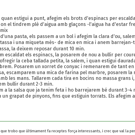
i quan estigui a punt, afegim els brots d'espinacs per escalda
n el tindrem plè d'aigua amb glaçons -l'aigua ha d'estar fre
rmix
d'una pasta, els passem a un bol i afegim la clara d'ou, sale
a tassa i una miqueta més- de mica en mica i anem barrejan-t'
assa, la deixem reposar durant 10 min.
 escaldat els espinacs, la posarem de nou a bullir per coure
fregir la ceba tallada petita, la salem, i quan estigui daur
pebrem. Posarem un xorret de conyac i remenarem de tant en 
a, escamparem una mica de farina pel marbre, posarem la ma
amb les mans. Tallarem cada tira en bocins no massa grans i, 
em bullir durant 2-3 min.
em a la salsa que ja tenim feta i ho barrejarem bé durant 3-4 
 un grapat de pinyons, fins que estiguin torrats. Els afegim a
que trobo que últimament fa receptes força interessants, i crec que val la pena