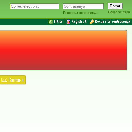
Donar-se d'alta
Recuperar contrasenya
Entrar
Registra't
Recuperar contrasenya
Correu-e