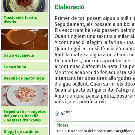
Elaboració
Primer de tot, posem aigua a bullir, 
Tomàquets farcits
d'estiu
Seguidament, els passem a un bol a o
Els escorrem bé i els passem pel tú
Quan tinguem una textura similar al 
A continuació, afegim la farina -un
Quan tingui la consistència d'una m
Amb la mateixa aigua a on abans hem
Salsa espanyola
De mentres, podrem aprofitar per so
a continuació afegim la nata, i sal
La samfaina
Mentres acabem de fer aquesta sals
intentant fer unes tires allargades 
Bescuit de pastanaga
d'aigua bullent. Quan surin, els deix
Quan la pasta estigui cuita, l'afegir
A part en una paella petita, posarem
més i ja es podrà servir.
min
Empedrat de mongetes
45
del ganxet, bacallà, i
vinagreta d'anxoves
Notes
Una altra recepta del nostre amic Arguiñano, 
Ofegat de sardines