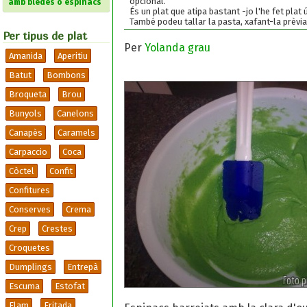
opcional.
amb bledes o espinacs
És un plat que atipa bastant -jo l'he fet plat 
També podeu tallar la pasta, xafant-la prèvi
Per tipus de plat
Per
Yolanda grau
Amanida
Aperitiu
Batut
Bombons
Broqueta
Brou
Bunyols
Canelons
Canapès
Caramels
Carpaccio
Coca
Còctel
Confit
Confitures
Conserves
Crema
Crep
Crestes
Croquetes
Dumplings
Entrepà
Escuma
Estofat
Flam
Fritada