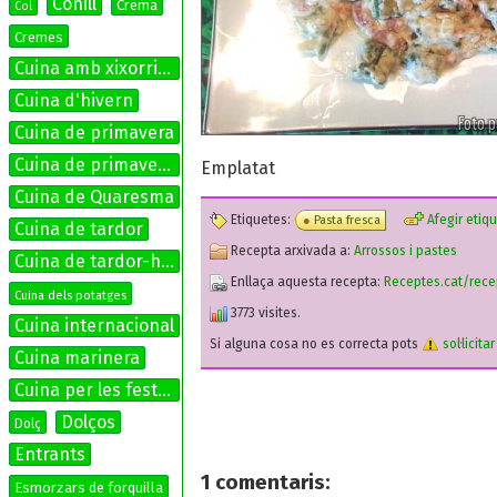
Conill
Crema
Col
Cremes
Cuina amb xixorrites
Cuina d'hivern
Cuina de primavera
Cuina de primavera-estiu
Emplatat
Cuina de Quaresma
Etiquetes:
Afegir etiq
Pasta fresca
Cuina de tardor
Recepta arxivada a:
Arrossos i pastes
Cuina de tardor-hivern
Enllaça aquesta recepta:
Receptes.cat/rec
Cuina dels potatges
3773 visites.
Cuina internacional
Si alguna cosa no es correcta pots
sol·licita
Cuina marinera
Cuina per les festes
Dolços
Dolç
Entrants
1
comentaris:
Esmorzars de forquilla