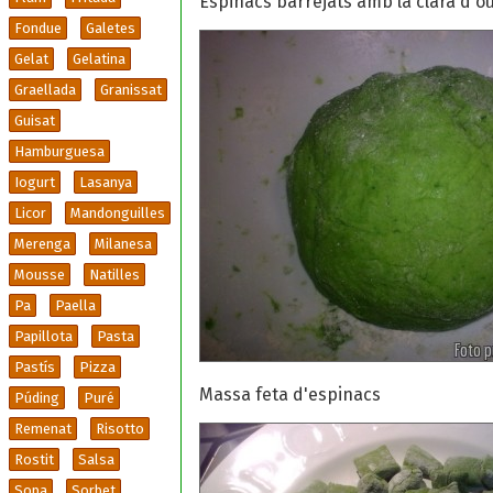
Espinacs barrejats amb la clara d'o
Fondue
Galetes
Gelat
Gelatina
Graellada
Granissat
Guisat
Hamburguesa
Iogurt
Lasanya
Licor
Mandonguilles
Merenga
Milanesa
Mousse
Natilles
Pa
Paella
Papillota
Pasta
Pastís
Pizza
Massa feta d'espinacs
Púding
Puré
Remenat
Risotto
Rostit
Salsa
Sopa
Sorbet