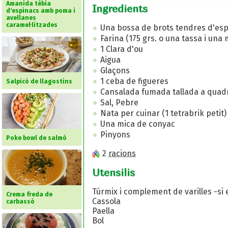
Amanida tèbia
Ingredients
d'espinacs amb poma i
avellanes
caramel·litzades
Una bossa de brots tendres d'espi
Farina (175 grs. o una tassa i una
1 Clara d'ou
Aigua
Glaçons
1 ceba de figueres
Salpicó de llagostins
Cansalada fumada tallada a quadre
Sal, Pebre
Nata per cuinar (1 tetrabrik petit)
Una mica de conyac
Pinyons
Poke bowl de salmó
2
racions
Utensilis
Túrmix i complement de varilles -si 
Crema freda de
Cassola
carbassó
Paella
Bol