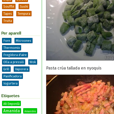
Soufflé
Sushi
Tapes
Tempura
Truita
Per aparell
Forn
Microones
Thermomix
Fregidora d'aire
Olla a pressió
Wok
Pasta crúa tallada en nyoquis
Grill
Vaporera
Panificadora
Iogurtera
Etiquetes
Alt Empordà
Amanida
Amanides