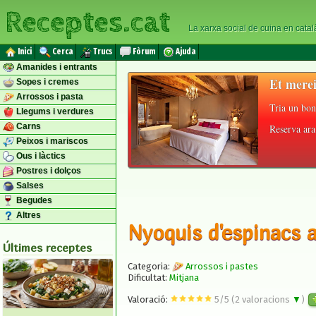
Receptes.cat
La xarxa social de cuina en catal
Inici
Cerca
Trucs
Fòrum
Ajuda
Amanides i entrants
Et merei
Sopes i cremes
Arrossos i pasta
Tria un bon
Llegums i verdures
Carns
Reserva ara 
Peixos i mariscos
Ous i làctics
Postres i dolços
Salses
Begudes
Altres
Nyoquis d'espinacs 
Últimes receptes
Categoria:
Arrossos i pastes
Dificultat:
Mitjana
Valoració:
5
/
5
(
2
valoracions
▼
)