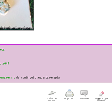
ueta
epta649
r una revisió
del contingut d'aquesta recepta.
Enviar per
Imprimir
Comentar
Suggerir una
correu
correcció