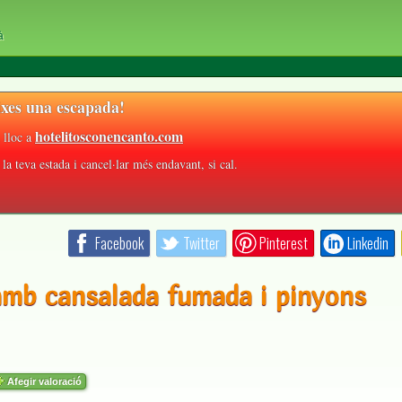
à
xes una escapada!
hotelitosconencanto.com
 lloc a
la teva estada i cancel·lar més endavant, si cal.
Facebook
Twitter
Pinterest
Linkedin
amb cansalada fumada i pinyons
Afegir valoració