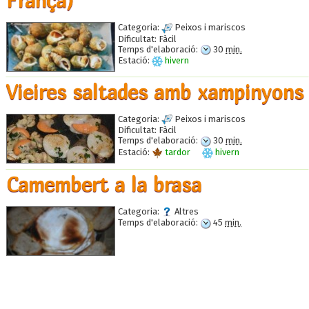
França)
Categoria:
Peixos i mariscos
Dificultat:
Fàcil
Temps d'elaboració:
30
min.
Estació:
hivern
Vieires saltades amb xampinyons
Categoria:
Peixos i mariscos
Dificultat:
Fàcil
Temps d'elaboració:
30
min.
Estació:
tardor
hivern
Camembert a la brasa
Categoria:
Altres
Temps d'elaboració:
45
min.