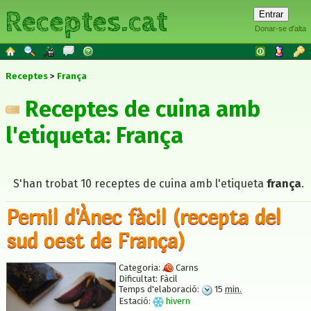
Receptes.cat
Donar-se d'alta
Receptes
França
Receptes de cuina amb
l'etiqueta: França
S'han trobat 10 receptes de cuina amb l'etiqueta
frança
.
Pernil d'Ànec fàcil (recepta del
sud oest de França)
Categoria:
Carns
Dificultat:
Fàcil
Temps d'elaboració:
15
min.
Estació:
hivern