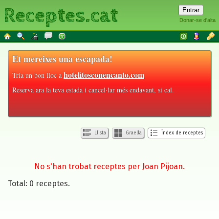
Receptes.cat
Donar-se d'alta
Et mereixes una escapada!
hotelitosconencanto.com
Tria un bon lloc a
Reserva ara la teva estada i cancel·lar més endavant, si cal.
Llista
Graella
Índex de receptes
No s'han trobat receptes per Joan Pijoan.
Total: 0 receptes.