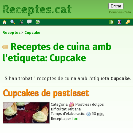
Receptes.cat
Donar-se d'alta
Receptes
Cupcake
Receptes de cuina amb
l'etiqueta: Cupcake
S'han trobat 1 receptes de cuina amb l'etiqueta
Cupcake
.
Cupcakes de pastisset
Categoria:
Postres i dolços
Dificultat:
Mitjana
Temps d'elaboració:
50
min.
Recepta per
forn