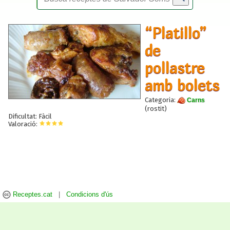
“Platillo”
de
pollastre
amb bolets
Categoria:
Carns
(rostit)
Dificultat: Fàcil
Valoració: