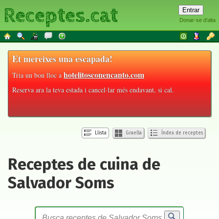
Receptes.cat
Donar-se d'alta
Et mereixes una escapada!
hotelitosconencanto.com
Tria un bon lloc a
Reserva ara la teva estada i cancel·lar més endavant, si cal.
Llista
Graella
Índex de receptes
Receptes de cuina de
Salvador Soms