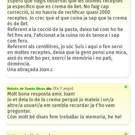
Espero que hagis observat que les últimes receptes
ja especifico que es crema de llet. No faig cap
correcció, si no hauria de rectificar quasi 2000
receptes. Jo crec que el que cuina ja sap que la crema
és de llet.
Referent a la cocció de la pasta, deixo tal com ho he
fet fins ara, l'aficionat a la cuina no és tanoca i sap
com fero.
Referent als centilitres, jo sóc Suís i aquí o fen servi
en moltes receptes, deixa que la gent pensi una mica,
això és molt bo per, exercí la memòria i no pati,
demència.
Una abraçada Joan.c
#2
(
fa 7 anys
)
Moisés de Tomás Rivas
diu:
Molt bona resposta amic Joan!
Jo et deia lo de la crema perquè jo mateix i un/a
altre/a usuari/a em sembla recordar ja t'ho vam
preguntar.
Còm molt bé diues fem treballar la memoria, he he!
#3