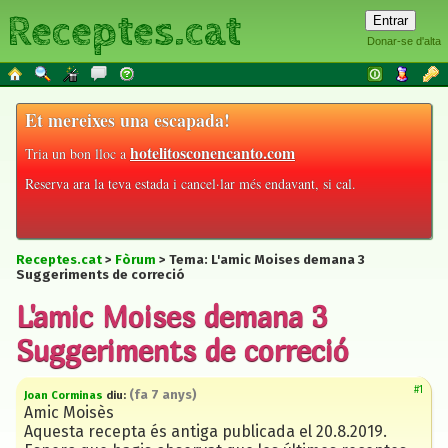
Receptes.cat
Donar-se d'alta
Et mereixes una escapada!
hotelitosconencanto.com
Tria un bon lloc a
Reserva ara la teva estada i cancel·lar més endavant, si cal.
Receptes.cat
>
Fòrum
> Tema:
L'amic Moises demana 3
Suggeriments de correció
L'amic Moises demana 3
Suggeriments de correció
#1
(
fa 7 anys
)
Joan Corminas
diu:
Amic Moisès
Aquesta recepta és antiga publicada el 20.8.2019.