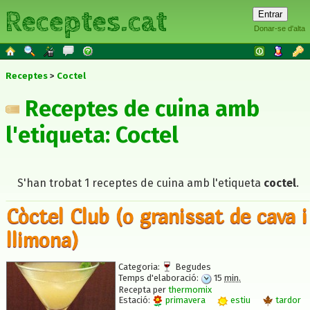
Receptes.cat
Donar-se d'alta
Receptes
Coctel
Receptes de cuina amb
l'etiqueta: Coctel
S'han trobat 1 receptes de cuina amb l'etiqueta
coctel
.
Còctel Club (o granissat de cava i
llimona)
Categoria:
Begudes
Temps d'elaboració:
15
min.
Recepta per
thermomix
Estació:
primavera
estiu
tardor