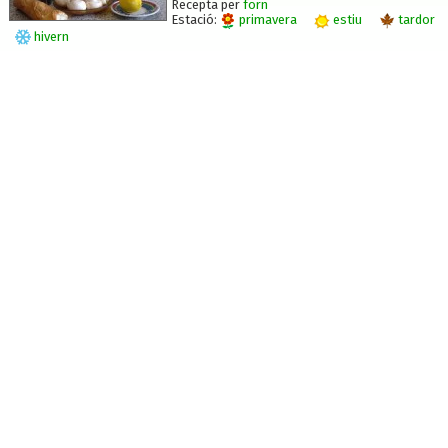
Recepta per
forn
Estació:
primavera
estiu
tardor
hivern