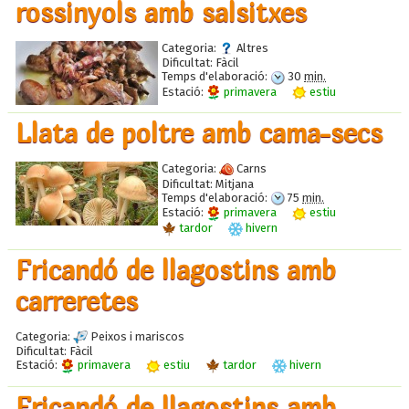
rossinyols amb salsitxes
Categoria:
Altres
Dificultat:
Fàcil
Temps d'elaboració:
30
min.
Estació:
primavera
estiu
Llata de poltre amb cama-secs
Categoria:
Carns
Dificultat:
Mitjana
Temps d'elaboració:
75
min.
Estació:
primavera
estiu
tardor
hivern
Fricandó de llagostins amb
carreretes
Categoria:
Peixos i mariscos
Dificultat:
Fàcil
Estació:
primavera
estiu
tardor
hivern
Fricandó de llagostins amb