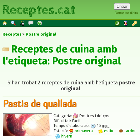
Receptes.cat
Donar-se d'alta
Receptes
Postre original
Receptes de cuina amb
l'etiqueta: Postre original
S'han trobat 2 receptes de cuina amb l'etiqueta
postre
original
.
Pastis de quallada
Categoria:
Postres i dolços
Dificultat:
Fàcil
Temps d'elaboració:
45
min.
Estació:
primavera
estiu
tardor
hivern