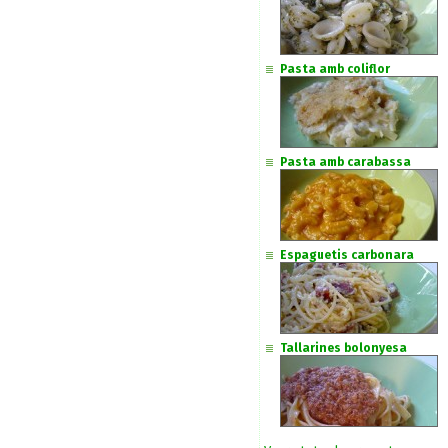
Pasta amb coliflor
Pasta amb carabassa
Espaguetis carbonara
Tallarines bolonyesa