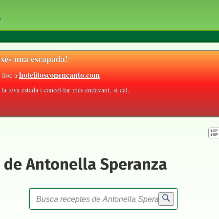
à
xes una escapada!
hotelitosconencanto.com
 lloc a
la teva estada i cancel·lar més endavant, si cal.
 de Antonella Speranza