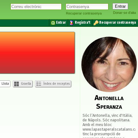
Donar-se d'alta
Recuperar contrasenya
Entrar
Registra't
Recuperar contrasenya
Llista
Graella
Índex de receptes
Antonella
Speranza
Sóc l’Antonella, vinc d'Itàlia,
de Nàpols. Sóc napolitana.
Amb el meu bloc
www.lapastaperalscatalans.ca
tinc la presumpció de