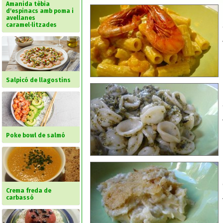
Amanida tèbia
d'espinacs amb poma i
avellanes
caramel·litzades
Salpicó de llagostins
Poke bowl de salmó
Crema freda de
carbassó