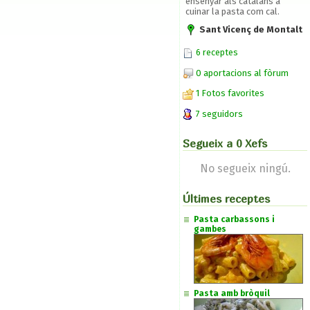
ensenyar als catalans a
cuinar la pasta com cal.
Sant Vicenç de Montalt
6 receptes
0 aportacions al fòrum
1 Fotos favorites
7 seguidors
Segueix a 0 Xefs
No segueix ningú.
Últimes receptes
Pasta carbassons i
gambes
Pasta amb bròquil