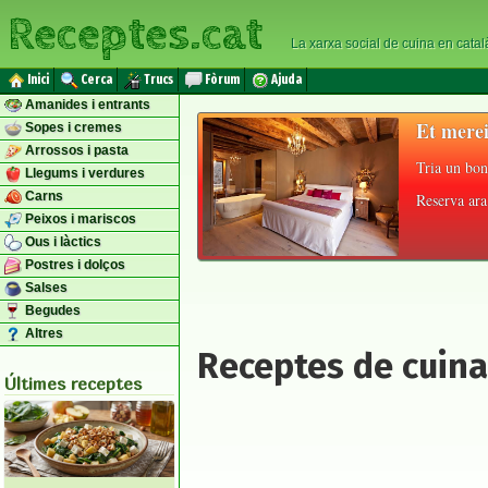
Receptes.cat
La xarxa social de cuina en catal
Inici
Cerca
Trucs
Fòrum
Ajuda
Amanides i entrants
Et merei
Sopes i cremes
Arrossos i pasta
Tria un bon
Llegums i verdures
Carns
Reserva ara 
Peixos i mariscos
Ous i làctics
Postres i dolços
Salses
Begudes
Altres
Receptes de cuina
Últimes receptes