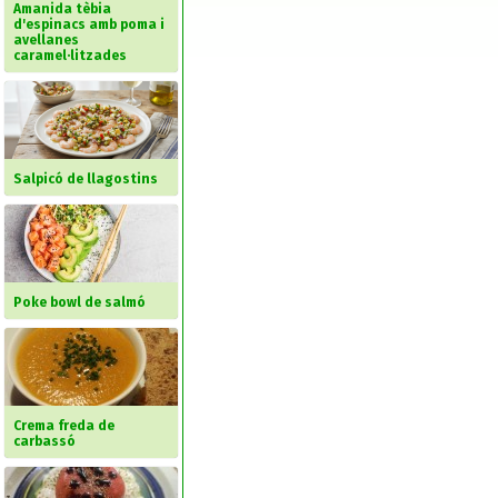
Amanida tèbia
d'espinacs amb poma i
avellanes
caramel·litzades
Salpicó de llagostins
Poke bowl de salmó
Crema freda de
carbassó