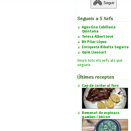
Seguir
Segueix a 5 Xefs
Agustina Cubillana
Quintana
Teresa Albert Jové
Mª Pilar López
Enriqueta Ribalta Segarra
Quim Lleonart
Veure tots els xefs als que
segueix
Últimes receptes
Cap de corder al forn
Remenat de espinacs
gambes i béicon