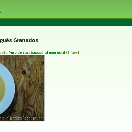
à
Nogués Granados
cepta
Pure de carabasssó al meu estil
(1 favs)