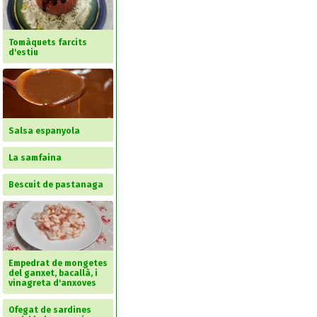
Tomàquets farcits
d'estiu
Salsa espanyola
La samfaina
Bescuit de pastanaga
Empedrat de mongetes
del ganxet, bacallà, i
vinagreta d'anxoves
Ofegat de sardines