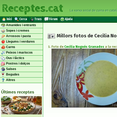
Receptes.cat
La xarxa social de cuina en catal
Inici
Cerca
Trucs
Fòrum
Ajuda
Amanides i entrants
Sopes i cremes
Millors fotos de Cecilia 
Arrossos i pasta
Llegums i verdures
Foto de
Cecilia Nogués Granados
a la re
Carns
Peixos i mariscos
Ous i làctics
Postres i dolços
Salses
Begudes
Altres
Últimes receptes