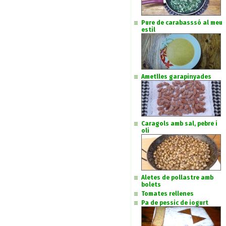
Pure de carabasssó al meu
estil
Ametlles garapinyades
Caragols amb sal, pebre i
oli
Aletes de pollastre amb
bolets
Tomates rellenes
Pa de pessic de iogurt