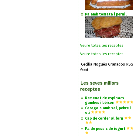
Pa amb tomata i pernil
Veure totes les receptes
Veure totes les receptes
Cecilia Nogués Granados RSS
feed.
Les seves millors
receptes
Remenat de espinacs
gambes i béicon
Caragols amb sal, pebre i
oli
Cap de corder al forn
Pa de pessic de iogurt