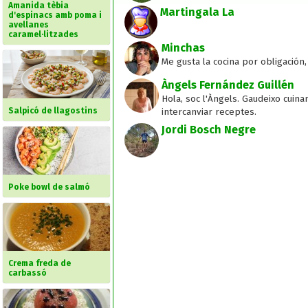
Amanida tèbia
Martingala La
d'espinacs amb poma i
avellanes
caramel·litzades
Minchas
Me gusta la cocina por obligación,
Àngels Fernández Guillén
Hola, soc l'Àngels. Gaudeixo cui
Salpicó de llagostins
intercanviar receptes.
Jordi Bosch Negre
Poke bowl de salmó
Crema freda de
carbassó