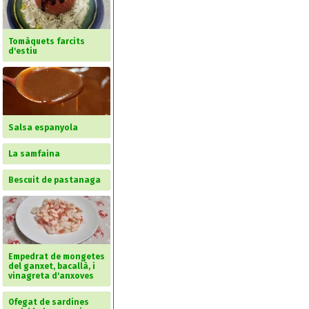
Tomàquets farcits
d'estiu
Salsa espanyola
La samfaina
Bescuit de pastanaga
Empedrat de mongetes
del ganxet, bacallà, i
vinagreta d'anxoves
Ofegat de sardines