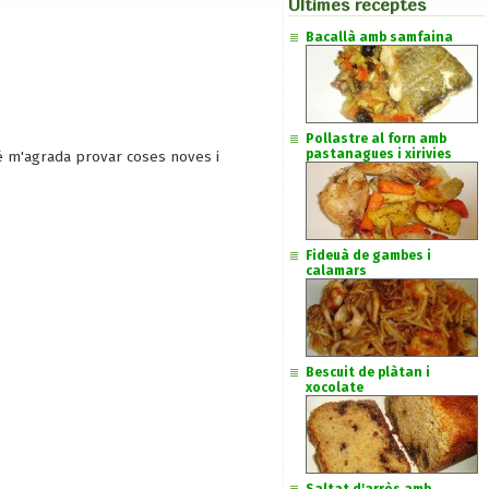
Últimes receptes
Bacallà amb samfaina
Pollastre al forn amb
pastanagues i xirivies
bé m'agrada provar coses noves i
Fideuà de gambes i
calamars
Bescuit de plàtan i
xocolate