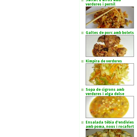
Saltat d'arròs amb
verdures i pernil
Galtes de porc amb bolets
Kimpira de verdures
Sopa de cigrons amb
verdures i alga dulse
Ensalada tèbia d'endívies
amb poma, nous i rocafort