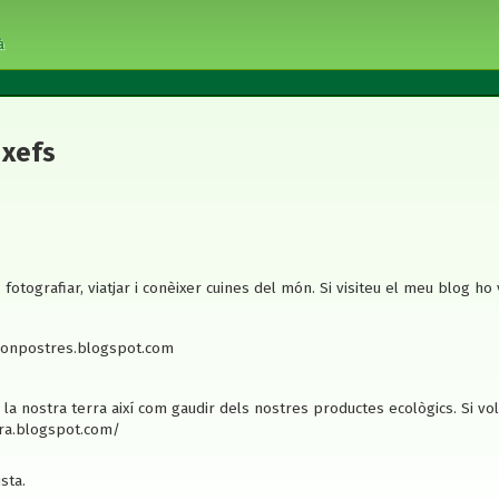
à
 xefs
fotografiar, viatjar i conèixer cuines del món. Si visiteu el meu blog ho
sonpostres.blogspot.com
e la nostra terra així com gaudir dels nostres productes ecològics. Si v
rra.blogspot.com/
ista.