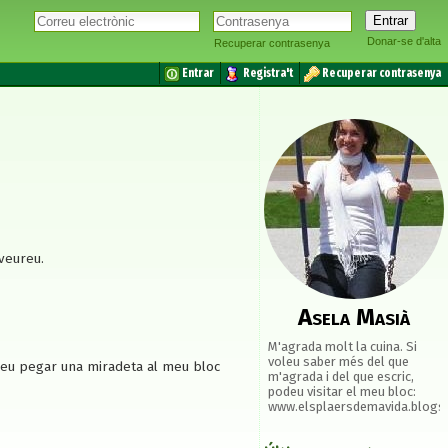
Donar-se d'alta
Recuperar contrasenya
Entrar
Registra't
Recuperar contrasenya
 veureu.
Asela Masià
M'agrada molt la cuina. Si
voleu saber més del que
oleu pegar una miradeta al meu bloc
m'agrada i del que escric,
podeu visitar el meu bloc:
www.elsplaersdemavida.blogs