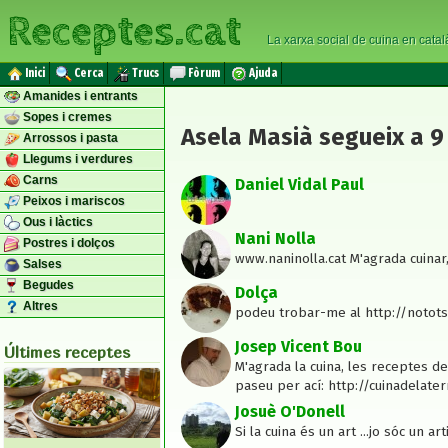
Receptes.cat
La xarxa social de cuina en catal
Inici
Cerca
Trucs
Fòrum
Ajuda
Amanides i entrants
Sopes i cremes
Asela Masià segueix a 9
Arrossos i pasta
Llegums i verdures
Carns
Daniel Vidal Paul
Peixos i mariscos
Ous i làctics
Nani Nolla
Postres i dolços
www.naninolla.cat M'agrada cuinar, 
Salses
Begudes
Dolça
Altres
podeu trobar-me al http://notot
Josep Vicent Bou
Últimes receptes
M'agrada la cuina, les receptes d
paseu per ací: http://cuinadelate
Josuè O'Donell
Si la cuina és un art ...jo sóc un art