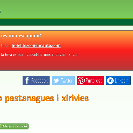
à
xes una escapada!
hotelitosconencanto.com
 lloc a
la teva estada i cancel·lar més endavant, si cal.
Facebook
Twitter
Pinterest
Linkedin
b pastanagues i xirivies
Afegir valoració