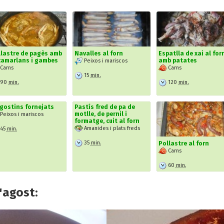
lastre de pagès amb
Navalles al forn
Espatlla de xai al for
camarlans i gambes
amb patates
Peixos i mariscos
Carns
Carns
15
min.
90
min.
120
min.
gostins fornejats
Pastís fred de pa de
motlle, de pernil i
Peixos i mariscos
formatge, cuit al forn
Amanides i plats freds
45
min.
35
min.
Pollastre al forn
Carns
60
min.
'agost: