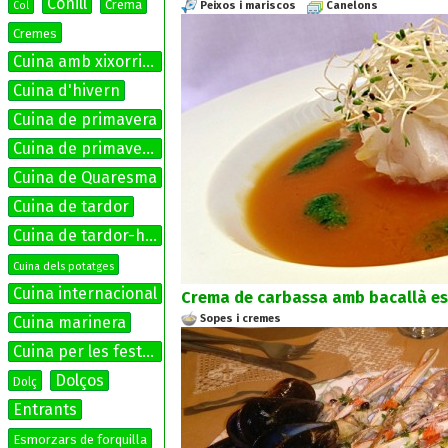
Conill
Crema
Peixos i mariscos
Canelons
Col
Cremes
Cuina amb xixorrites
Cuina d'hivern
Cuina de primavera
Cuina de primavera-estiu
Cuina de Quaresma
Cuina de tardor
Cuina de tardor-hivern
Cuina dels potatges
Cuina internacional
Crema de carbassa amb bacallà es
Sopes i cremes
Cuina marinera
Cuina per les festes
Dolços
Dolç
Entrants
Esmorzars de forquilla