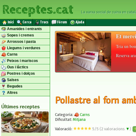
Receptes.cat
La xarxa social de cuina en catal
Inici
Cerca
Trucs
Fòrum
Ajuda
Amanides i entrants
Et merei
Sopes i cremes
Arrossos i pasta
Tria un bon
Llegums i verdures
Carns
Reserva ara 
Peixos i mariscos
Ous i làctics
Postres i dolços
Salses
Begudes
Altres
Pollastre al forn am
Últimes receptes
Categoria:
Carns
Dificultat:
Mitjana
Valoració:
5
/
5
(
2
valoracions
▼
)