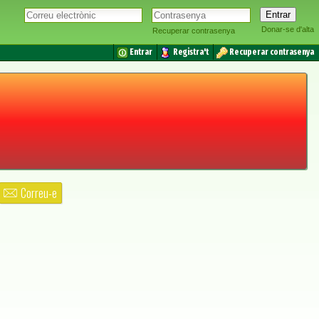
Donar-se d'alta
Recuperar contrasenya
Entrar
Registra't
Recuperar contrasenya
Correu-e