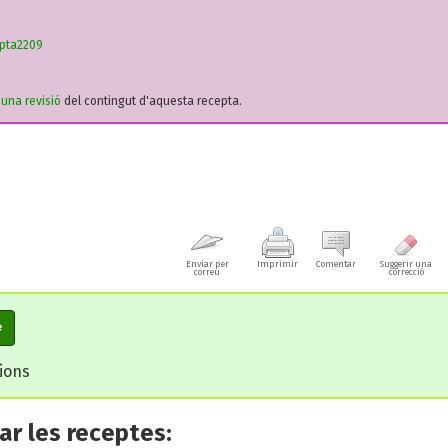
epta2209
r una revisió
del contingut d'aquesta recepta.
Enviar per
Imprimir
Comentar
Suggerir una
correu
correcció
e
cions
r les receptes: