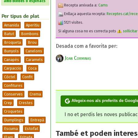
amb bledes o espinacs
Recepta arxivada a:
Carns
Enllaça aquesta recepta:
Receptes.cat/rec
Per tipus de plat
5121 visites.
Amanida
Aperitiu
Si alguna cosa no es correcta pots
sol·licita
Batut
Bombons
Broqueta
Brou
Desada com a favorita per:
Bunyols
Canelons
Joan Corminas
Canapès
Caramels
Carpaccio
Coca
Còctel
Confit
Confitures
Conserves
Crema
Afegeix-nos als preferits de Googl
Crep
Crestes
Croquetes
I no et perdis les noves publica
Dumplings
Entrepà
Escuma
Estofat
També et poden interesa
Flam
Fritada