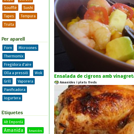
Soufflé
Sushi
Tapes
Tempura
Truita
Per aparell
Forn
Microones
Thermomix
Fregidora d'aire
Olla a pressió
Wok
Ensalada de cigrons amb vinagreta
Grill
Vaporera
Amanides i plats freds
Panificadora
Iogurtera
Etiquetes
Alt Empordà
Amanida
Amanides