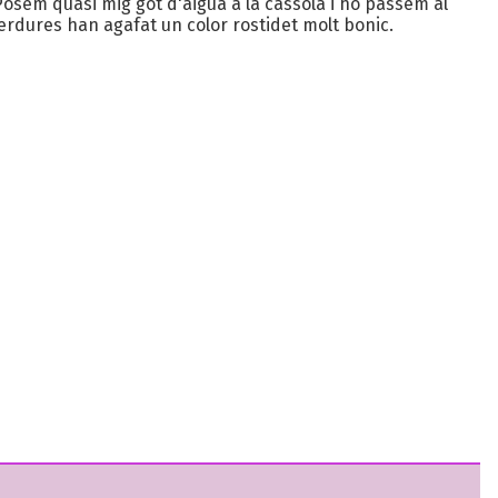
osem quasi mig got d'aigua a la cassola i ho passem al
 verdures han agafat un color rostidet molt bonic.