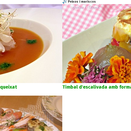
Peixos i mariscos
queixat
Timbal d'escalivada amb form