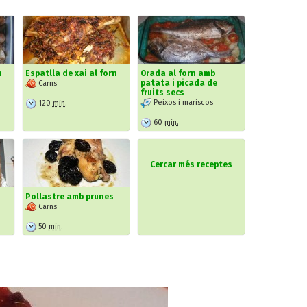
n
Espatlla de xai al forn
Orada al forn amb
patata i picada de
Carns
fruits secs
Peixos i mariscos
120
min.
60
min.
Cercar més receptes
Pollastre amb prunes
Carns
50
min.