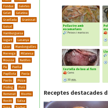
Fondue
Galetes
Gelat
Gelatina
Graellada
Granissat
Pollastre amb
Pol
Guisat
escamarlans
es
Peixos i mariscos
Hamburguesa
Iogurt
Lasanya
Licor
Mandonguilles
Lla
Merenga
Milanesa
Mousse
Natilles
Pa
Paella
Costella de bou al forn
Carns
Papillota
Pasta
30
min.
Pastís
Pizza
Púding
Puré
Receptes destacades d
Remenat
Risotto
Rostit
Salsa
Sopa
Sorbet