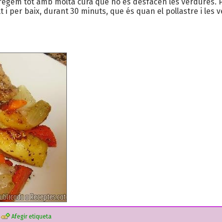
rregem tot amb molta cura que no es desfacen les verdures. P
t i per baix, durant 30 minuts, que és quan el pollastre i les
Afegir etiqueta