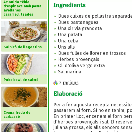
Amanida tèbia
Ingredients
d'espinacs amb poma i
avellanes
caramel·litzades
Dues cuixes de pollastre separad
Dues pastanagues
Una xirivia grandeta
Una patata
Una ceba
Uns alls
Salpicó de llagostins
Dues fulles de llorer en trossos
Herbes provençals
Oli d'oliva verge extra
Sal marina
Poke bowl de salmó
2
racions
Elaboració
Per a fer aquesta recepta necessitem
passarem al forn. Si no en tenim, p
Crema freda de
En primer lloc, encenem el forn per
carbassó
d'herbes provençals i sal. El reserve
juliana grossa, els alls sencers sens