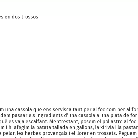
es en dos trossos
 una cassola que ens servisca tant per al foc com per al for
odem passar els ingredients d'una cassola a una plata de for
què es vaja escalfant. Mentrestant, posem el pollastre al foc
m i hi afegim la patata tallada en gallons, la xirivia i la past
e pelar, les herbes provençals i el llorer en trossets. Peguem