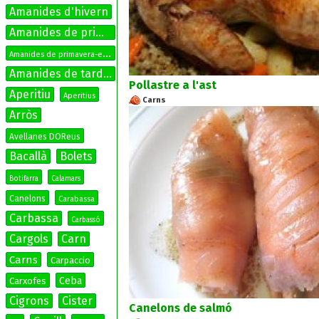
Amanides d'hivern
Amanides de primavera
A
manides de primavera-estiu
Amanides de tardor
Pollastre a l'ast
Aperitiu
Aperitius
Carns
Arròs
Avellanes DOReus
Bacallà
Bolets
Botifarra
Calamars
Canelons
Carabassa
Carbassa
Carbassó
Cargols
Carn
Carns
Carpaccio
Ceba
Carxofes
Cigrons
Cister
Canelons de salmó