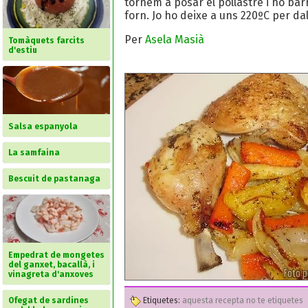
tornem a posar el pollastre i ho ba
forn. Jo ho deixe a uns 220ºC per dal
Per
Asela Masià
Tomàquets farcits
d'estiu
Salsa espanyola
La samfaina
Bescuit de pastanaga
Empedrat de mongetes
del ganxet, bacallà, i
vinagreta d'anxoves
Ofegat de sardines
Etiquetes:
aquesta recepta no te etiquetes