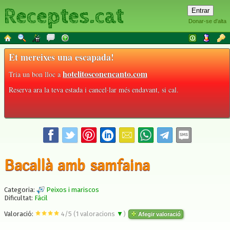
Receptes.cat
Donar-se d'alta
Et mereixes una escapada!
hotelitosconencanto.com
Tria un bon lloc a
Reserva ara la teva estada i cancel·lar més endavant, si cal.
Bacallà amb samfaina
Categoria:
Peixos i mariscos
Dificultat:
Fàcil
Valoració:
4
/
5
(
1
valoracions
▼
)
Afegir valoració