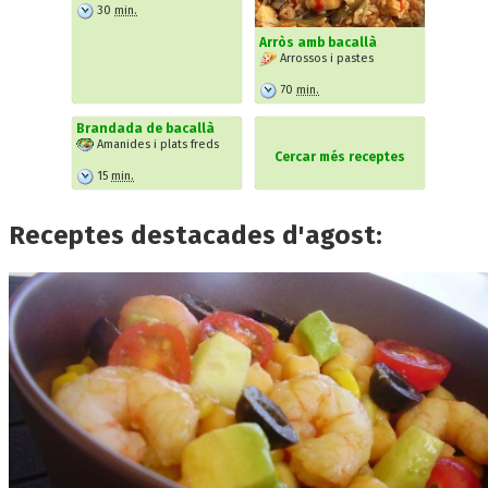
30
min.
Arròs amb bacallà
Arrossos i pastes
70
min.
Brandada de bacallà
Amanides i plats freds
Cercar més receptes
15
min.
Receptes destacades d'agost: