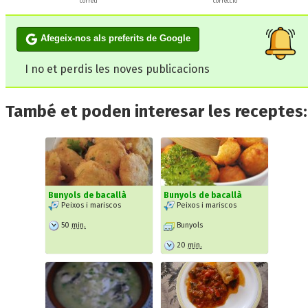
correu
correcció
Afegeix-nos als preferits de Google
I no et perdis les noves publicacions
També et poden interesar les receptes:
Bunyols de bacallà
Bunyols de bacallà
Peixos i mariscos
Peixos i mariscos
50
min.
Bunyols
20
min.