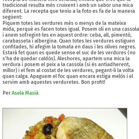
tradicional resulta més cruixent i amb un sabor una mica
diferent. La recepta que teniu a la foto es fa de la manera
següent:
Piquem totes les verdures més o menys de la mateixa
mida, perquè es facen totes igual. Posem oli en una cassola
i anem sofregint-les en aquest ordre: ceba, all, pimentó,
carabasseta i albergina. Quan totes les verdures estiguen
confitades, hi afegim la tomata en daus i les olives negres.
Estarà fet quan es quede sense el suc de les verdures (no
s'ha de quedar caldós). Aleshores, apartem una mica la
verdura i posem el peix a la cassola (si és antiadherent,
millor) i el fem al costat de les verdures, pegant-li la volta
quan calga. Apaguem el foc quan encara estiga melós i el
servim amb aquestes verduretes. Bon profit!
Per
Asela Masià