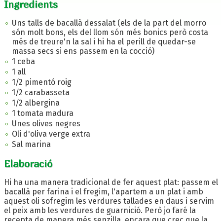
Ingredients
Uns talls de bacallà dessalat (els de la part del morro
són molt bons, els del llom són més bonics però costa
més de treure'n la sal i hi ha el perill de quedar-se
massa secs si ens passem en la cocció)
1 ceba
1 all
1/2 pimentó roig
1/2 carabasseta
1/2 albergina
1 tomata madura
Unes olives negres
Oli d'oliva verge extra
Sal marina
Elaboració
Hi ha una manera tradicional de fer aquest plat: passem el
bacallà per farina i el fregim, l'apartem a un plat i amb
aquest oli sofregim les verdures tallades en daus i servim
el peix amb les verdures de guarnició. Però jo faré la
recepta de manera més senzilla, encara que crec que la