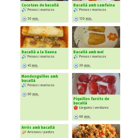
Cocotxes de bacallà
Bacallà amb samfaina
Peixos i mariscos
Peixos i mariscos
30
min.
120
min.
Bacallà a la llauna
Bacallà amb mel
Peixos i mariscos
Peixos i mariscos
45
min.
30
min.
Mandonguilles amb
bacallà
Peixos i mariscos
60
min.
Piquillos farcits de
bacallà
Llegums i verdures
60
min.
Arròs amb bacallà
Arrossos i pastes