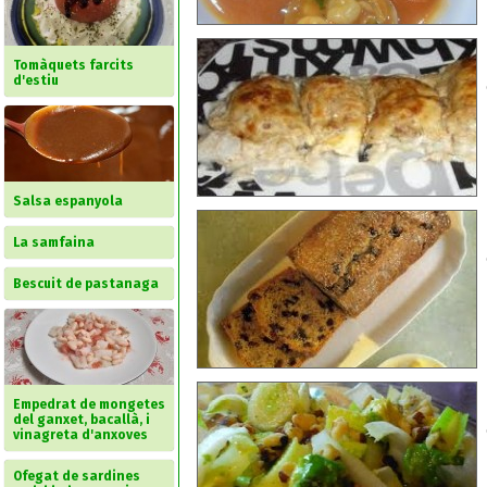
Tomàquets farcits
d'estiu
Salsa espanyola
La samfaina
Bescuit de pastanaga
Empedrat de mongetes
del ganxet, bacallà, i
vinagreta d'anxoves
Ofegat de sardines