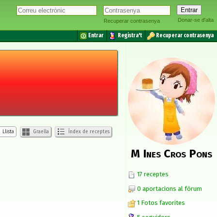
Donar-se d'alta
Recuperar contrasenya
Entrar
Registra't
Recuperar contrasenya
Llista
Graella
Índex de receptes
M Ines Cros Pons
17 receptes
0 aportacions al fòrum
1 Fotos favorites