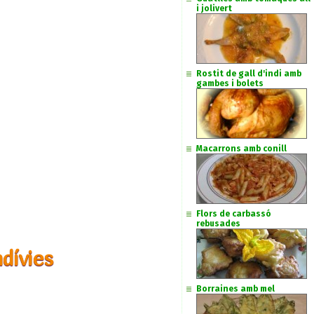
i jolivert
Rostit de gall d'indi amb
gambes i bolets
Macarrons amb conill
Flors de carbassó
rebusades
dívies
Borraines amb mel