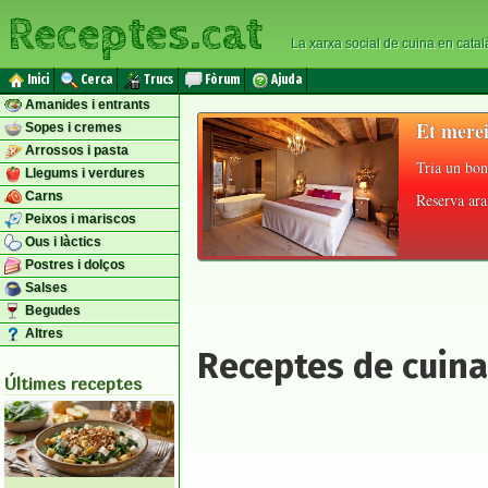
Receptes.cat
La xarxa social de cuina en catal
Inici
Cerca
Trucs
Fòrum
Ajuda
Amanides i entrants
Et merei
Sopes i cremes
Arrossos i pasta
Tria un bon
Llegums i verdures
Carns
Reserva ara 
Peixos i mariscos
Ous i làctics
Postres i dolços
Salses
Begudes
Altres
Receptes de cuina
Últimes receptes