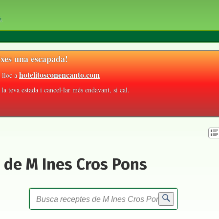
à
xes una escapada!
hotelitosconencanto.com
 lloc a
la teva estada i cancel·lar més endavant, si cal.
 de M Ines Cros Pons