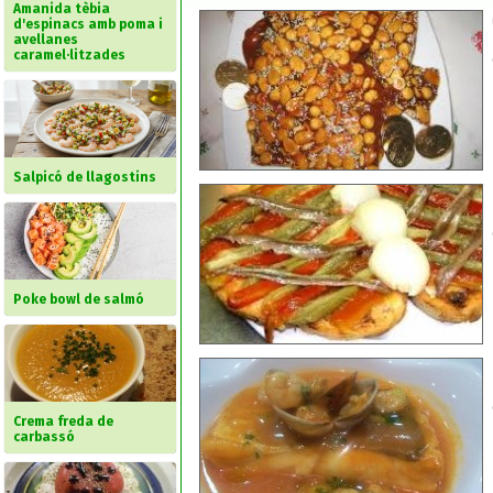
Amanida tèbia
d'espinacs amb poma i
avellanes
caramel·litzades
Salpicó de llagostins
Poke bowl de salmó
Crema freda de
carbassó