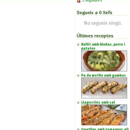
5 seguidors
Segueix a 0 Xefs
No segueix ningú.
Últimes receptes
Bullit amb bledas, porro i
patates
Pa de motlle amb gambas
Llagostins amb sal
Guatlles amb tomaques all