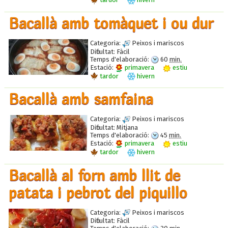
Bacallà amb tomàquet i ou dur
Categoria:
Peixos i mariscos
Dificultat:
Fàcil
Temps d'elaboració:
60
min.
Estació:
primavera
estiu
tardor
hivern
Bacallà amb samfaina
Categoria:
Peixos i mariscos
Dificultat:
Mitjana
Temps d'elaboració:
45
min.
Estació:
primavera
estiu
tardor
hivern
Bacallà al forn amb llit de
patata i pebrot del piquillo
Categoria:
Peixos i mariscos
Dificultat:
Fàcil