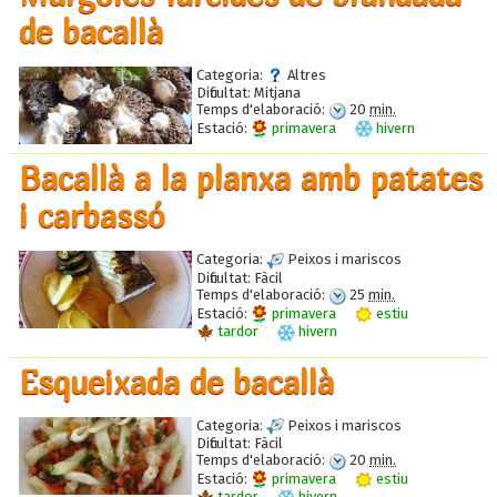
de bacallà
Categoria:
Altres
Dificultat:
Mitjana
Temps d'elaboració:
20
min.
Estació:
primavera
hivern
Bacallà a la planxa amb patates
i carbassó
Categoria:
Peixos i mariscos
Dificultat:
Fàcil
Temps d'elaboració:
25
min.
Estació:
primavera
estiu
tardor
hivern
Esqueixada de bacallà
Categoria:
Peixos i mariscos
Dificultat:
Fàcil
Temps d'elaboració:
20
min.
Estació:
primavera
estiu
tardor
hivern