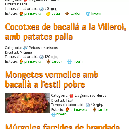
Dificultat:
Fàcil
Temps d'elaboració:
90
min.
Estació:
primavera
estiu
tardor
hivern
Cocotxes de bacallá a la Villeroi,
amb patates palla
Categoria:
Peixos i mariscos
Dificultat:
Mitjana
Temps d'elaboració:
120
min.
Estació:
primavera
tardor
hivern
Mongetes vermelles amb
bacallà a l'estil pobre
Categoria:
Llegums i verdures
Dificultat:
Fàcil
Temps d'elaboració:
40
min.
Estació:
primavera
tardor
hivern
Múrgoles farcides de brandada