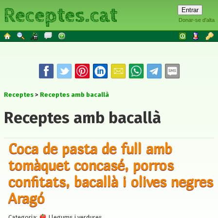
Receptes.cat
Donar-se d'alta
Receptes
Receptes amb bacallà
Receptes amb bacallà
Coca de pasta de full amb
tomàquet concasé, porros
confitats, bacallà i olives negres
Aragó
Categoria:
Llegums i verdures