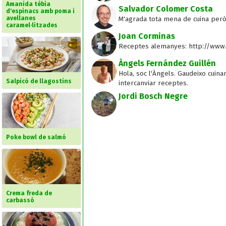
Amanida tèbia
Salvador Colomer Costa
d'espinacs amb poma i
avellanes
M'agrada tota mena de cuina però e
caramel·litzades
Joan Corminas
Receptes alemanyes: http://www.
Àngels Fernández Guillén
Hola, soc l'Àngels. Gaudeixo cui
Salpicó de llagostins
intercanviar receptes.
Jordi Bosch Negre
Poke bowl de salmó
Crema freda de
carbassó