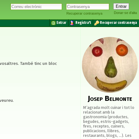
Donar-se d'alta
Recuperar contrasenya
Entrar
Registra't
Recuperar contrasenya
 vosaltres. També tinc un bloc
Josep Belmonte
 veureu.
M’agrada molt cuinar i tot lo
relacionat amb la
gastronomia (productes,
begudes, estris-gadgets,
fires, receptes, cuiners,
publicacions, llibres,
restaurants, blogs, ...). Les