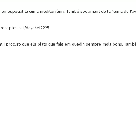
n especial la cuina mediterrània. També sóc amant de la "cuina de l'àvia
receptes.cat/de/chef2225
nant i procuro que els plats que faig em quedin sempre molt bons. Tam