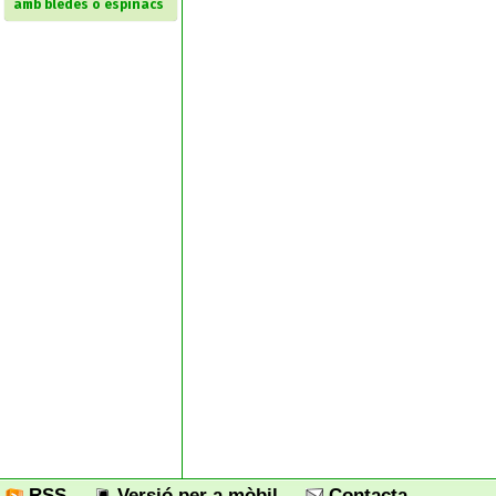
amb bledes o espinacs
RSS
Versió per a mòbil
Contacta