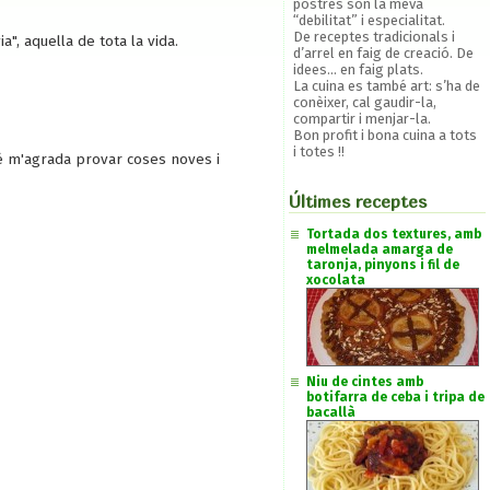
postres son la meva
“debilitat” i especialitat.
De receptes tradicionals i
", aquella de tota la vida.
d’arrel en faig de creació. De
idees... en faig plats.
La cuina es també art: s’ha de
conèixer, cal gaudir-la,
compartir i menjar-la.
Bon profit i bona cuina a tots
i totes !!
bé m'agrada provar coses noves i
Últimes receptes
Tortada dos textures, amb
melmelada amarga de
taronja, pinyons i fil de
xocolata
Niu de cintes amb
botifarra de ceba i tripa de
bacallà