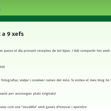
à
 a 9 xefs
 Em passo el dia provant receptes de tot tipus. I Vull compartir-les amb
ició
fotografiar, viatjar i conèixer cuines del món. Si visiteu el meu blog ho
inació per aconseguir plats originals!
eixo com una "novatilla" amb ganes d'innovar i apendre.