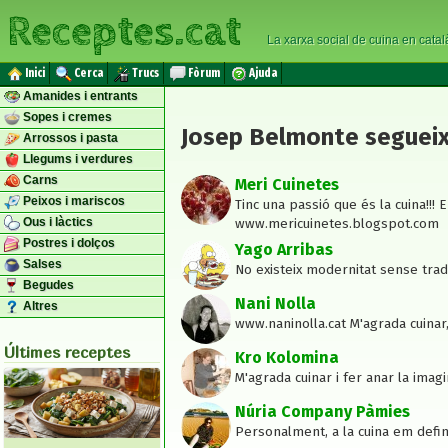
Receptes.cat
La xarxa social de cuina en catal
Inici
Cerca
Trucs
Fòrum
Ajuda
Amanides i entrants
Sopes i cremes
Josep Belmonte segueix
Arrossos i pasta
Llegums i verdures
Carns
Meri Cuinetes
Peixos i mariscos
Tinc una passió que és la cuina!!!
Ous i làctics
www.mericuinetes.blogspot.com
Postres i dolços
Yago Arribas
Salses
No existeix modernitat sense trad
Begudes
Nani Nolla
Altres
www.naninolla.cat M'agrada cuinar, 
Últimes receptes
Kro Kolomina
M'agrada cuinar i fer anar la imag
Núria Company Pàmies
Personalment, a la cuina em defin