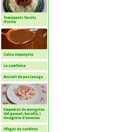
Tomàquets farcits
d'estiu
Salsa espanyola
La samfaina
Bescuit de pastanaga
Empedrat de mongetes
del ganxet, bacallà, i
vinagreta d'anxoves
Ofegat de sardines