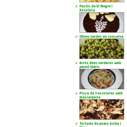
Pastís de Vi Negre i
Xocolata
Olives verdes en conserva
Arròs dues verdures amb
pernil Ibèric
Pizza de 3 xocolates amb
mascarpone
Tortada de poma àcida i