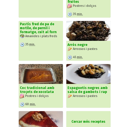
fruites
Postres i dolços
35
min.
Pastís fred de pa de
motlle, de pernil i
formatge, cuit al forn
Amanides i plats freds
35
min.
Arròs negre
Arrossos i pastes
45
min.
Coc tradicional amb
Espaguetis negres amb
troçets de xocolata
salsa de gambots i rap
Postres i dolços
Arrossos i pastes
60
min.
Cercar més receptes