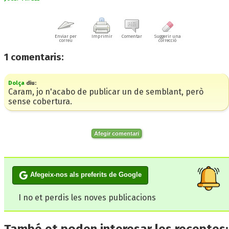
Enviar per
Imprimir
Comentar
Suggerir una
correu
correcció
1
comentaris:
Dolça
diu:
Caram, jo n'acabo de publicar un de semblant, però
sense cobertura.
Afegir comentari
Afegeix-nos als preferits de Google
I no et perdis les noves publicacions
També et poden interesar les receptes: