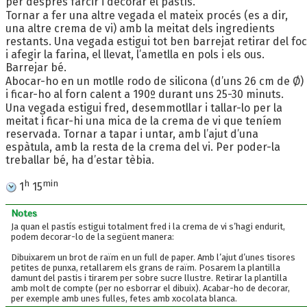
per despres farcir i decorar el pastís.
Tornar a fer una altre vegada el mateix procés (es a dir,
una altre crema de vi) amb la meitat dels ingredients
restants. Una vegada estigui tot ben barrejat retirar del foc
i afegir la farina, el llevat, l’ametlla en pols i els ous.
Barrejar bé.
Abocar-ho en un motlle rodo de silicona (d’uns 26 cm de Ø)
i ficar-ho al forn calent a 190º durant uns 25-30 minuts.
Una vegada estigui fred, desemmotllar i tallar-lo per la
meitat i ficar-hi una mica de la crema de vi que teníem
reservada. Tornar a tapar i untar, amb l’ajut d’una
espàtula, amb la resta de la crema del vi. Per poder-la
treballar bé, ha d’estar tèbia.
h
min
1
15
Notes
Ja quan el pastís estigui totalment fred i la crema de vi s’hagi endurit,
podem decorar-lo de la següent manera:
Dibuixarem un brot de raïm en un full de paper. Amb l’ajut d’unes tisores
petites de punxa, retallarem els grans de raïm. Posarem la plantilla
damunt del pastis i tirarem per sobre sucre llustre. Retirar la plantilla
amb molt de compte (per no esborrar el dibuix). Acabar-ho de decorar,
per exemple amb unes fulles, fetes amb xocolata blanca.