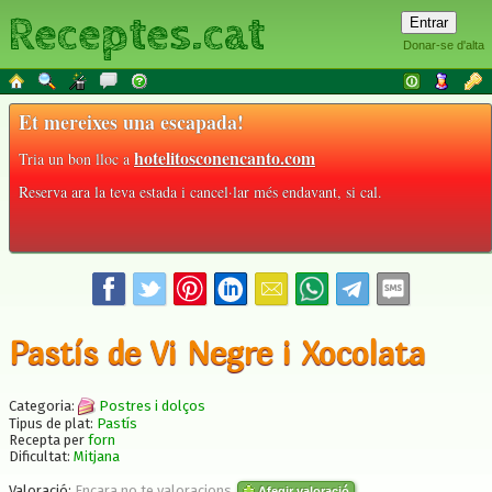
Receptes.cat
Donar-se d'alta
Et mereixes una escapada!
hotelitosconencanto.com
Tria un bon lloc a
Reserva ara la teva estada i cancel·lar més endavant, si cal.
Pastís de Vi Negre i Xocolata
Categoria:
Postres i dolços
Tipus de plat:
Pastís
Recepta per
forn
Dificultat:
Mitjana
Valoració:
Encara no te valoracions
Afegir valoració