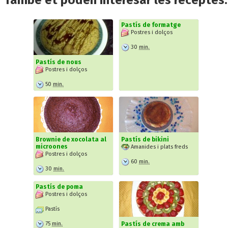
Pastís de formatge
Postres i dolços
30
min.
Pastís de nous
Postres i dolços
50
min.
Brownie de xocolata al
Pastís de bikini
microones
Amanides i plats freds
Postres i dolços
60
min.
30
min.
Pastís de poma
Postres i dolços
Pastís
75
min.
Pastís de crema amb