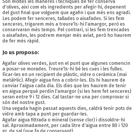
Són moltes les maneres i tècniques de fer conserva
d'olives, així com els ingredients per afegir-hi, depenent
del gust final que volguem que agafin i que més ens agradi.
Les podem fer senceres, tallades o aixafades. Si les fem
senceres, trigarem més a treure'ls-hi l'amargor, però es
conservaran més temps. Pel contrari, si les fem trencades
o aixafades, les podrem menjar més aviat, però ho haurem
de fer més ràpid.
Jo us proposo:
Agafar olives verdes, just en el punt que algunes comencin
a posar-se morades. Treure'ls-hi bé les cues i les fulles.
Ficar-les en un recipient de plàstic, vidre o ceràmica (mai
metàl•lic). Afegir aigua fins a cobrir-les. Els hi haurem de
canviar l'aigua cada dia. Els dies que les haurem de tenir
en aigua perquè perdin l'amargor (si les hem fet senceres)
seran entre 9 i 12 dies. Cal tastar-ne una per comprovar si
són del nostre gust.
Una vegada hagin passat aquests dies, caldrà tenir pots de
vidre amb tapa a punt per guardar-les.
Agafar aigua filtrada o mineral (sense clor) i dissoldre-hi
sal. Aproximadament, per cada litre d'aigua entre 80 i 120
gr. de sal (que fa de conservant).