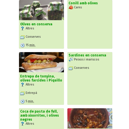
Conill amb olives
Carns
Olives en conserva
Altres
Conserves
15
min.
Sardines en conserva
Peixos i mariscos
Conserves
Entrepa de tonyina,
olives farcides i Piquillo
Altres
Entrepà
5
min.
Coca de pasta de full,
amb xixorrites, i olives
negres
Altres