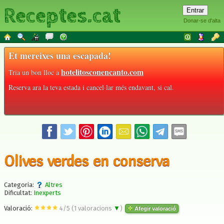
Receptes.cat
Donar-se d'alta
Et mereixes una escapada!
hotelitosconencanto.com
Tria un bon lloc a
Reserva ara la teva estada i cancel·lar més endavant, si cal.
Olives verdes en conserva
Categoria:
Altres
Dificultat:
Inexperts
Valoració:
4
/
5
(
1
valoracions
▼
)
Afegir valoració