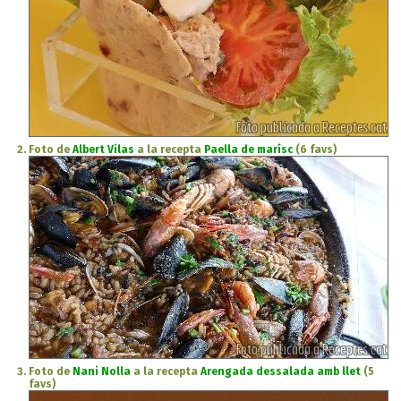
Foto de
Albert Vilas
a la recepta
Paella de marísc
(6 favs)
Foto de
Nani Nolla
a la recepta
Arengada dessalada amb llet
(5
favs)