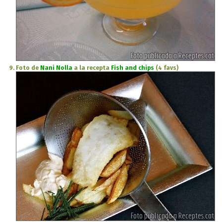
Foto de
Nani Nolla
a la recepta
Fish and chips
(4 favs)