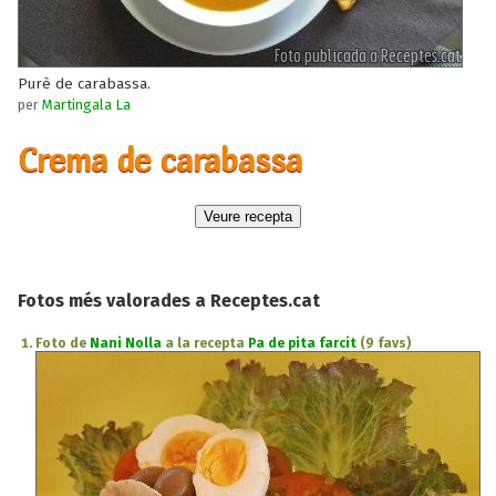
Purè de carabassa.
per
Martingala La
Crema de carabassa
Fotos més valorades a Receptes.cat
Foto de
Nani Nolla
a la recepta
Pa de pita farcit
(9 favs)