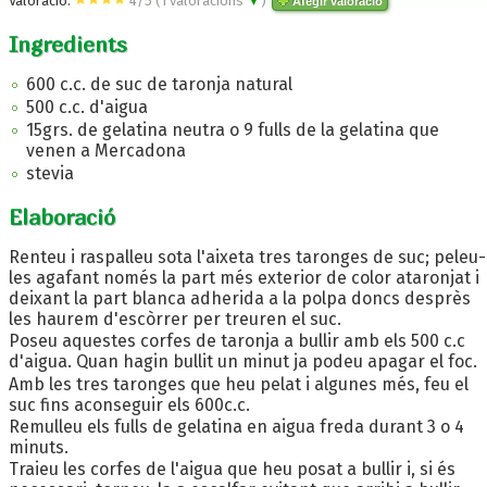
Valoració:
4
/
5
(
1
valoracions
▼
)
Afegir valoració
Ingredients
600 c.c. de suc de taronja natural
500 c.c. d'aigua
15grs. de gelatina neutra o 9 fulls de la gelatina que
venen a Mercadona
stevia
Elaboració
Renteu i raspalleu sota l'aixeta tres taronges de suc; peleu-
les agafant només la part més exterior de color ataronjat i
deixant la part blanca adherida a la polpa doncs desprès
les haurem d'escòrrer per treuren el suc.
Poseu aquestes corfes de taronja a bullir amb els 500 c.c
d'aigua. Quan hagin bullit un minut ja podeu apagar el foc.
Amb les tres taronges que heu pelat i algunes més, feu el
suc fins aconseguir els 600c.c.
Remulleu els fulls de gelatina en aigua freda durant 3 o 4
minuts.
Traieu les corfes de l'aigua que heu posat a bullir i, si és