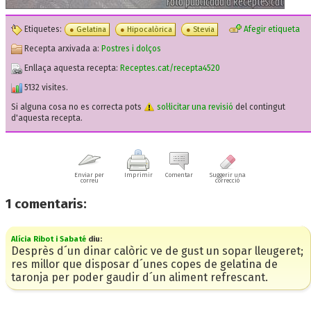
Etiquetes:
Afegir etiqueta
Gelatina
Hipocalòrica
Stevia
Recepta arxivada a:
Postres i dolços
Enllaça aquesta recepta:
Receptes.cat/recepta4520
5132 visites.
Si alguna cosa no es correcta pots
sol·licitar una revisió
del contingut
d'aquesta recepta.
Enviar per
Imprimir
Comentar
Suggerir una
correu
correcció
1
comentaris:
Alícia Ribot i Sabaté
diu:
Desprès d´un dinar calòric ve de gust un sopar lleugeret;
res millor que disposar d´unes copes de gelatina de
taronja per poder gaudir d´un aliment refrescant.