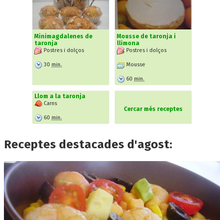
Minimagdalenes de
Mousse de taronja i
taronja
llimona
Postres i dolços
Postres i dolços
30
min.
Mousse
60
min.
Llom a la taronja
Carns
Cercar més receptes
60
min.
Receptes destacades d'agost: