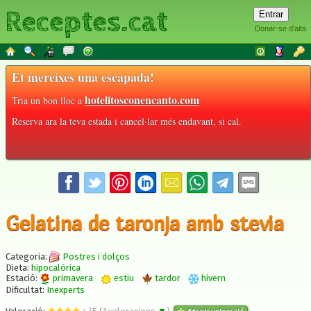
Receptes.cat
Donar-se d'alta
Et mereixes una escapada!
hotelitosconencanto.com
Tria un bon lloc a
Reserva ara la teva estada i cancel·lar més endavant, si cal.
Gelatina de taronja amb stevia
Categoria:
Postres i dolços
Dieta:
hipocalòrica
Estació:
primavera
estiu
tardor
hivern
Dificultat:
Inexperts