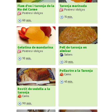
Flam d'ou i taronja de la
Taronja marinada
Ma del Carme
Postres i dolços
Postres i dolços
15
min.
60
min.
Gelatina de mandarina
Pell de taronja en
almívar
Postres i dolços
Salses
10
min.
20
min.
Pollastre a la Taronja
Carns
45
min.
Rostit de vedella a la
taronja
Carns
90
min.