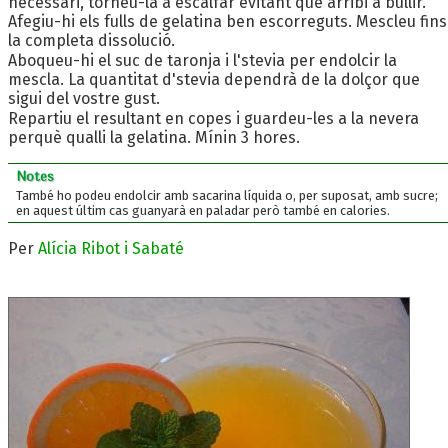
necessari, torneu-la a escalfar evitant que arribi a bullir.
Afegiu-hi els fulls de gelatina ben escorreguts. Mescleu fins
la completa dissolució.
Aboqueu-hi el suc de taronja i l'stevia per endolcir la
mescla. La quantitat d'stevia dependrà de la dolçor que
sigui del vostre gust.
Repartiu el resultant en copes i guardeu-les a la nevera
perquè qualli la gelatina. Mínin 3 hores.
Notes
També ho podeu endolcir amb sacarina líquida o, per suposat, amb sucre;
en aquest últim cas guanyarà en paladar però també en calories.
Per
Alícia Ribot i Sabaté