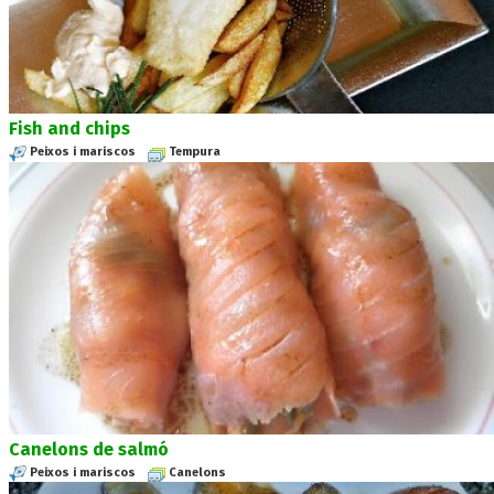
Fish and chips
Peixos i mariscos
Tempura
Canelons de salmó
Peixos i mariscos
Canelons