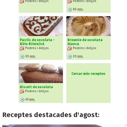
Postres i dolços
Postres i dolços
60
min.
Pastís de xocolata -
Brownie de xocolata
Bôlo Ritxie/46
blanca
Postres i dolços
Postres i dolços
30
min.
20
min.
Cercar més receptes
Biscuit de xocolata
Postres i dolços
45
min.
Receptes destacades d'agost: