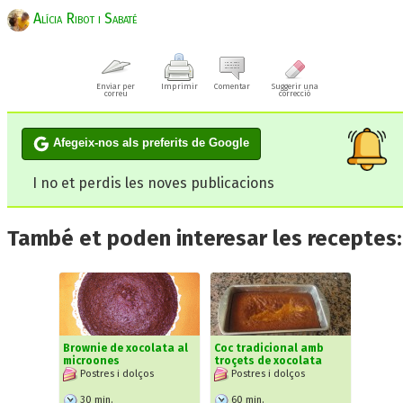
Alícia Ribot i Sabaté
Enviar per
Imprimir
Comentar
Suggerir una
correu
correcció
Afegeix-nos als preferits de Google
I no et perdis les noves publicacions
També et poden interesar les receptes:
Brownie de xocolata al
Coc tradicional amb
microones
troçets de xocolata
Postres i dolços
Postres i dolços
30
min.
60
min.