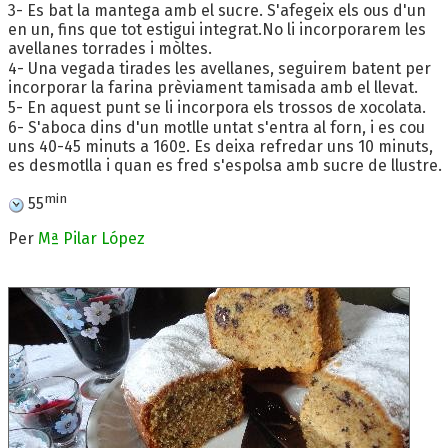
3- Es bat la mantega amb el sucre. S'afegeix els ous d'un
en un, fins que tot estigui integrat.No li incorporarem les
avellanes torrades i mòltes.
4- Una vegada tirades les avellanes, seguirem batent per
incorporar la farina prèviament tamisada amb el llevat.
5- En aquest punt se li incorpora els trossos de xocolata.
6- S'aboca dins d'un motlle untat s'entra al forn, i es cou
uns 40-45 minuts a 160º. Es deixa refredar uns 10 minuts,
es desmotlla i quan es fred s'espolsa amb sucre de llustre.
min
55
Per
Mª Pilar López