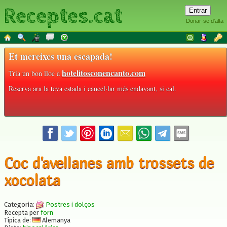
Receptes.cat
Donar-se d'alta
Et mereixes una escapada!
hotelitosconencanto.com
Tria un bon lloc a
Reserva ara la teva estada i cancel·lar més endavant, si cal.
Coc d'avellanes amb trossets de
xocolata
Categoria:
Postres i dolços
Recepta per
forn
Típica de:
Alemanya