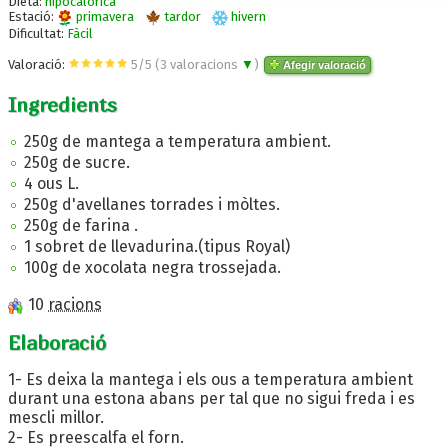
Dieta:
hipocalòrica
Estació:
primavera
tardor
hivern
Dificultat:
Fàcil
Valoració:
5
/
5
(
3
valoracions
▼
)
Afegir valoració
Ingredients
250g de mantega a temperatura ambient.
250g de sucre.
4 ous L.
250g d'avellanes torrades i mòltes.
250g de farina .
1 sobret de llevadurina.(tipus Royal)
100g de xocolata negra trossejada.
10
racions
Elaboració
1- Es deixa la mantega i els ous a temperatura ambient
durant una estona abans per tal que no sigui freda i es
mescli millor.
2- Es preescalfa el forn.