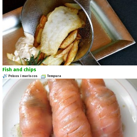
Fish and chips
Peixos i mariscos
Tempura