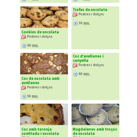
Trufes de xocolata
Postres i dolços
30
min.
Cookies de xocolata
Postres i dolços
60
min.
Coc d'avellanes i
canyella
Postres i dolços
60
min.
Coc de xocolata amb
avellanes
Postres i dolços
50
min.
Coc amb taronja
Magdalenes amb troços
confitada i xocolata
de xocolata