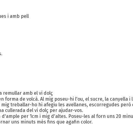
ues i amb pell
s.
a remullar amb el vi dolç
, en forma de volcà. Al mig poseu-hi l'ou, el sucre, la canyella
a mig treballar-ho hi afegiu les avellanes, escorregudes però
na cullerada del vi dolç per ajudar-vos.
'ample per 1cm i mig d'altes. Poseu-les al forn uns 20 minut
fornar uns minuts més fins que agafin color.