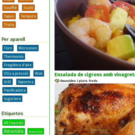
Soufflé
Sushi
Tapes
Tempura
Truita
Per aparell
Forn
Microones
Thermomix
Fregidora d'aire
Olla a pressió
Wok
Ensalada de cigrons amb vinagreta
Amanides i plats freds
Grill
Vaporera
Panificadora
Iogurtera
Etiquetes
Alt Empordà
Amanida
Amanides