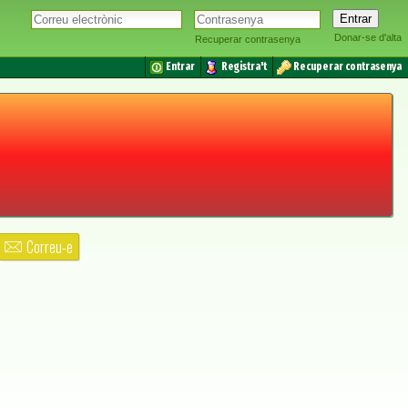
Donar-se d'alta
Recuperar contrasenya
Entrar
Registra't
Recuperar contrasenya
Correu-e