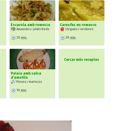
Escarola amb romesco
Carxofes en romesco
Amanides i plats freds
Llegums i verdures
30
min.
30
min.
Cercar més receptes
Palaia amb salsa
d'ametlla
Peixos i mariscos
10
min.