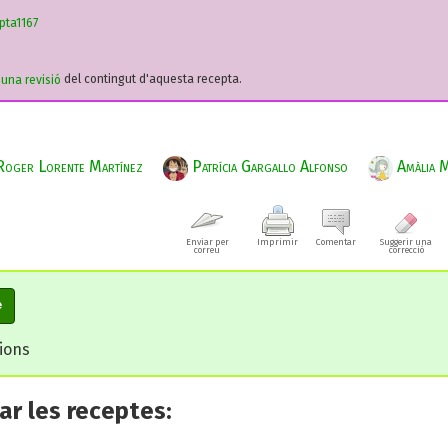
pta1167
r una revisió
del contingut d'aquesta recepta.
oger Lorente Martínez
Patrícia Gargallo Alfonso
Amàlia Mi
Enviar per
Imprimir
Comentar
Suggerir una
correu
correcció
e
cions
r les receptes: