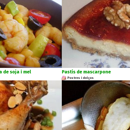
 de soja i mel
Pastís de mascarpone
Postres i dolços