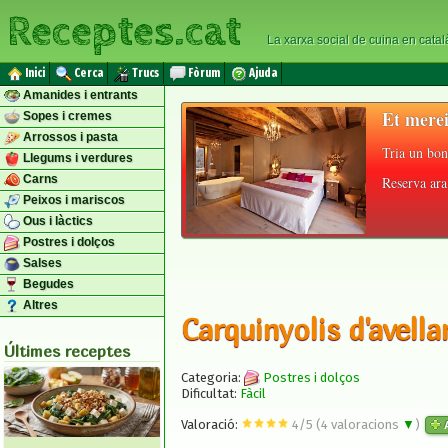
Receptes.cat
La xarxa social de cuina en catal
Inici
Cerca
Trucs
Fòrum
Ajuda
Amanides i entrants
Et merei
Sopes i cremes
Arrossos i pasta
Tria un bon
Llegums i verdures
Carns
Reserva ara 
Peixos i mariscos
Ous i làctics
Postres i dolços
Salses
Begudes
Altres
Carquinyolis d'avella
Últimes receptes
Categoria:
Postres i dolços
Dificultat:
Fàcil
Valoració:
4
/
5
(
4
valoracions
▼
)
A