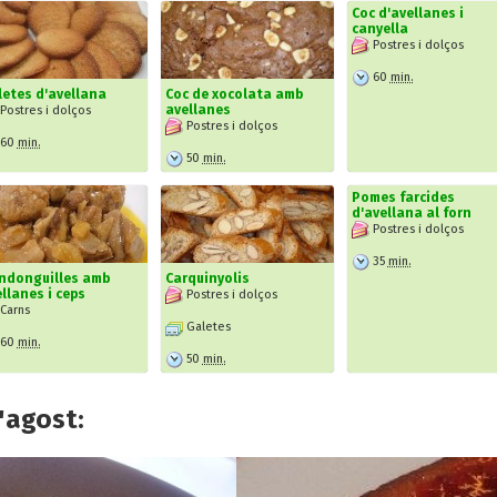
Coc d'avellanes i
canyella
Postres i dolços
60
min.
etes d'avellana
Coc de xocolata amb
avellanes
Postres i dolços
Postres i dolços
60
min.
50
min.
Pomes farcides
d'avellana al forn
Postres i dolços
35
min.
ndonguilles amb
Carquinyolis
llanes i ceps
Postres i dolços
Carns
Galetes
60
min.
50
min.
'agost: