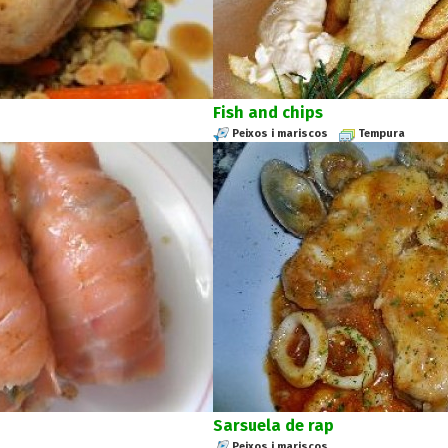
Fish and chips
Peixos i mariscos
Tempura
Sarsuela de rap
Peixos i mariscos