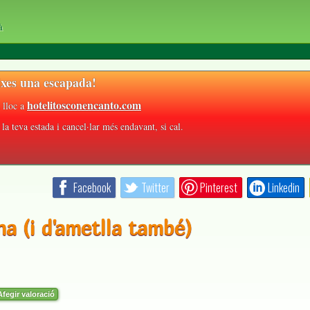
à
xes una escapada!
hotelitosconencanto.com
 lloc a
la teva estada i cancel·lar més endavant, si cal.
Facebook
Twitter
Pinterest
Linkedin
na (i d'ametlla també)
fegir valoració