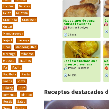
Fondue
Galetes
Gelat
Gelatina
Graellada
Granissat
Magdalenes de poma,
Gal
panses i avellanes
Guisat
Postres i dolços
Hamburguesa
35
min.
Iogurt
Lasanya
Licor
Mandonguilles
Merenga
Milanesa
Mousse
Natilles
Rap i escamarlans amb
Ma
romesco d'avellana
ave
Pa
Paella
Peixos i mariscos
Papillota
Pasta
60
min.
Pastís
Pizza
Púding
Puré
Receptes destacades d
Remenat
Risotto
Rostit
Salsa
Sopa
Sorbet