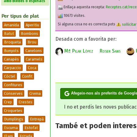
amb bledes o espinacs
Enllaça aquesta recepta:
Receptes.cat/rece
Per tipus de plat
10673 visites.
Si alguna cosa no es correcta pots
sol·licita
Amanida
Aperitiu
Batut
Bombons
Desada com a favorita per:
Broqueta
Brou
Mª Pilar López
Roser Sans
R
Bunyols
Canelons
Canapès
Caramels
Carpaccio
Coca
Còctel
Confit
Confitures
Afegeix-nos als preferits de Googl
Conserves
Crema
Crep
Crestes
I no et perdis les noves publica
Croquetes
Dumplings
Entrepà
També et poden interesa
Escuma
Estofat
Flam
Fritada