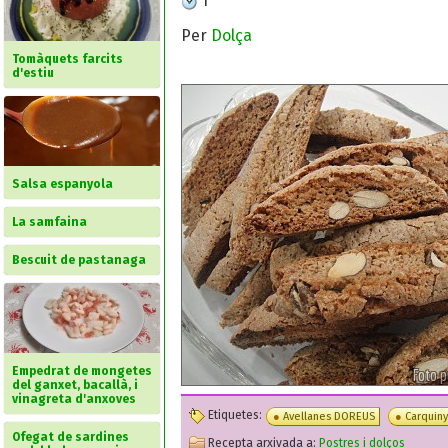
1
Per
Dolça
Tomàquets farcits
d'estiu
Salsa espanyola
La samfaina
Bescuit de pastanaga
Empedrat de mongetes
del ganxet, bacallà, i
vinagreta d'anxoves
Etiquetes:
Avellanes DOREUS
Carquiny
Ofegat de sardines
Recepta arxivada a:
Postres i dolços