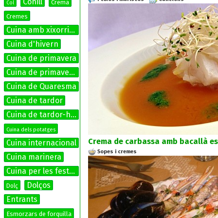
Conill
Crema
Col
Cremes
Cuina amb xixorrites
Cuina d'hivern
Cuina de primavera
Cuina de primavera-estiu
Cuina de Quaresma
Cuina de tardor
Cuina de tardor-hivern
Cuina dels potatges
Crema de carbassa amb bacallà es
Cuina internacional
Sopes i cremes
Cuina marinera
Cuina per les festes
Dolços
Dolç
Entrants
Esmorzars de forquilla