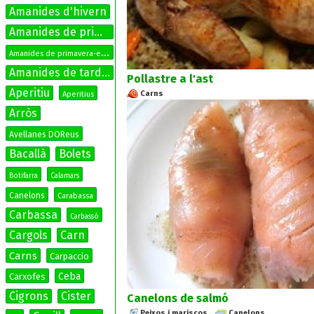
Amanides d'hivern
Amanides de primavera
A
manides de primavera-estiu
Amanides de tardor
Pollastre a l'ast
Aperitiu
Carns
Aperitius
Arròs
Avellanes DOReus
Bacallà
Bolets
Botifarra
Calamars
Canelons
Carabassa
Carbassa
Carbassó
Cargols
Carn
Carns
Carpaccio
Ceba
Carxofes
Cigrons
Cister
Canelons de salmó
Peixos i mariscos
Canelons