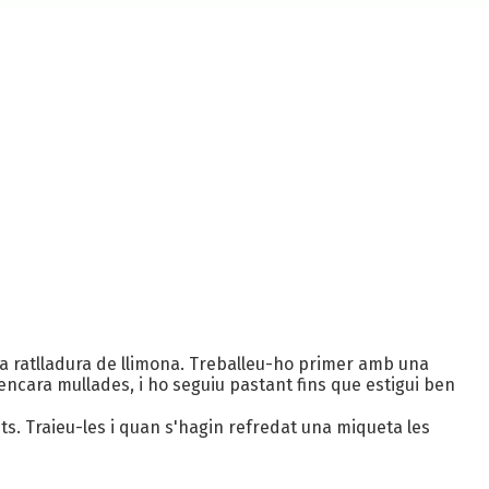
 i la ratlladura de llimona. Treballeu-ho primer amb una
 encara mullades, i ho seguiu pastant fins que estigui ben
s. Traieu-les i quan s'hagin refredat una miqueta les