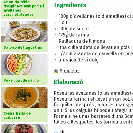
Amanida tèbia
Ingredients
d'espinacs amb poma i
avellanes
caramel·litzades
100g d'avellanes (o d'ametlles) cr
1 ou
100g de sucre
175g de farina
Ratlladura de llimona
una culleradeta de llevat en pols
Salpicó de llagostins
1/2 culleradeta de canyella en pol
un rajolí de vi dolç.
8
racions
Poke bowl de salmó
Elaboració
Poseu les avellanes (o les ametlles) 
Poseu la farina i el llevat en un bol
forquilla i després , amb les mans; 
unit. Si us calgués hi podeu afegir u
Crema freda de
Formeu-ne unes barretes d'uns 3cm d
carbassó
talleu a llesquetes, les torneu a en
h