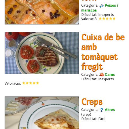
Categoria:
Peixos i
mariscos
Dificultat: Inexperts
Valoració:
Cuixa de be
amb
tomàquet
fregit
Categoria:
Carns
Dificultat: Inexperts
Valoració:
Creps
Categoria:
Altres
(crep)
Dificultat: Fàcil