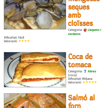
seques
amb
cloïsses
Categoria:
Llegums i
verdures
Dificultat: Fàcil
Valoració:
Coca de
tomaca
Categoria:
Altres
(coca)
Dificultat: Mitjana
Valoració:
Salmó al
forn