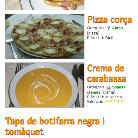
Pizza corça
Categoria:
Altres
(pizza)
Dificultat: Fàcil
Crema de
carabassa
Categoria:
Sopes i
(crema)
cremes
Dificultat: Inexperts
Valoració:
Tapa de botifarra negra i
tomàquet