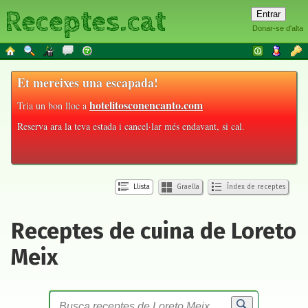
Receptes.cat
Donar-se d'alta
Et mereixes una escapada!
hotelitosconencanto.com
Tria un bon lloc a
Reserva ara la teva estada i cancel·lar més endavant, si cal.
Llista
Graella
Índex de receptes
Receptes de cuina de Loreto
Meix