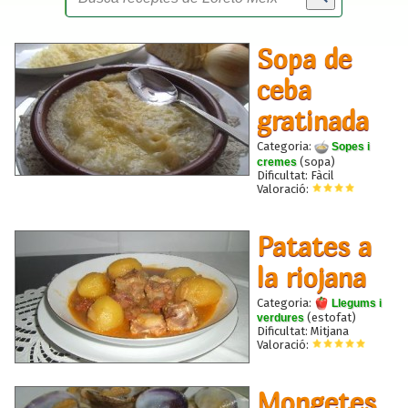
Sopa de
ceba
gratinada
Categoria:
Sopes i
(sopa)
cremes
Dificultat: Fàcil
Valoració:
Patates a
la riojana
Categoria:
Llegums i
(estofat)
verdures
Dificultat: Mitjana
Valoració:
Mongetes