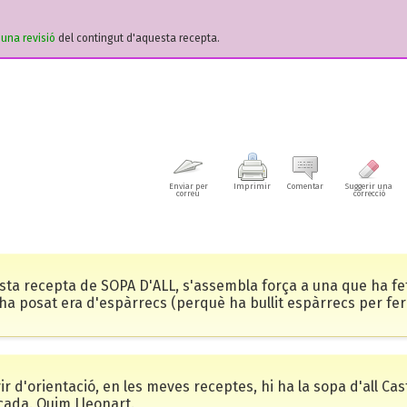
r una revisió
del contingut d'aquesta recepta.
Enviar per
Imprimir
Comentar
Suggerir una
correu
correcció
sta recepta de SOPA D'ALL, s'assembla força a una que ha fet
 ha posat era d'espàrrecs (perquè ha bullit espàrrecs per fer el p
ir d'orientació, en les meves receptes, hi ha la sopa d'all Cast
açada. Quim Lleonart.