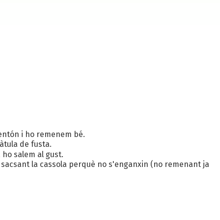
imentón i ho remenem bé.
àtula de fusta.
 ho salem al gust.
 sacsant la cassola perquè no s'enganxin (no remenant ja