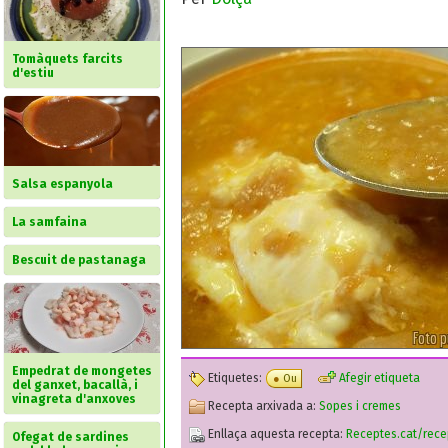
Tomàquets farcits
d'estiu
Salsa espanyola
La samfaina
Bescuit de pastanaga
Empedrat de mongetes
Etiquetes:
Afegir etiqueta
Ou
del ganxet, bacallà, i
vinagreta d'anxoves
Recepta arxivada a:
Sopes i cremes
Enllaça aquesta recepta:
Receptes.cat/rece
Ofegat de sardines