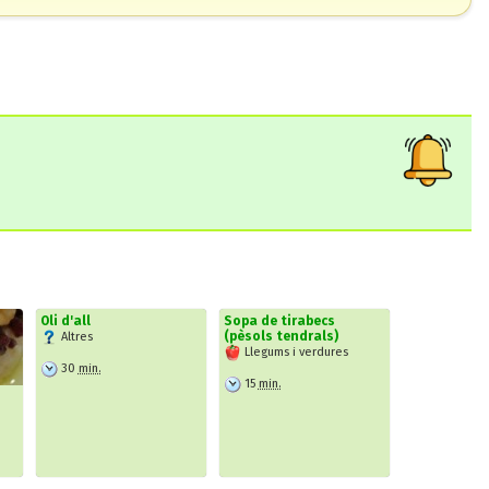
Oli d'all
Sopa de tirabecs
(pèsols tendrals)
Altres
Llegums i verdures
30
min.
15
min.