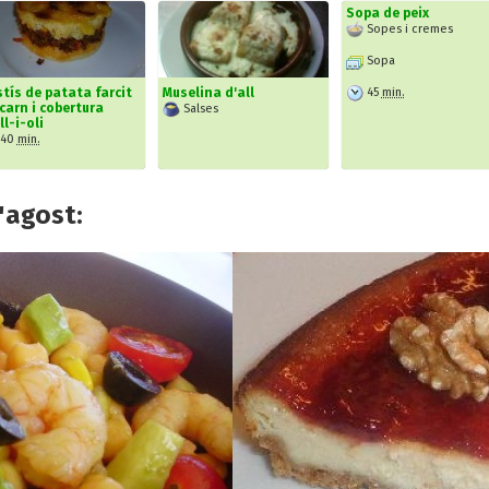
Sopa de peix
Sopes i cremes
Sopa
45
min.
tís de patata farcit
Muselina d'all
carn i cobertura
Salses
ll-i-oli
40
min.
'agost: