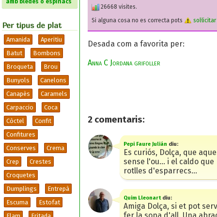
amb bledes o espinacs
26668 visites.
Si alguna cosa no es correcta pots
sol·licita
Per tipus de plat
Amanida
Aperitiu
Desada com a favorita per:
Batut
Bombons
Anna C Jordana grifoller
Broqueta
Brou
Bunyols
Canelons
Canapès
Caramels
Carpaccio
Coca
2
comentaris:
Còctel
Confit
Confitures
Pepi Faure Julián
diu:
Conserves
Crema
Es curiós, Dolça, que aque
sense l'ou... i el caldo que
Crep
Crestes
rotlles d'esparrecs...
Croquetes
Dumplings
Entrepà
Quim Lleonart
diu:
Escuma
Estofat
Amiga Dolça, si et pot serv
fer la sopa d'all. Una abr
Flam
Fritada