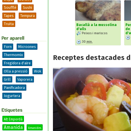
Soufflé
Sushi
Tapes
Tempura
Truita
Bacallà a la mussolina
Pas
d'alls
de 
d'a
Peixos i mariscos
Per aparell
30
min.
Forn
Microones
Thermomix
Receptes destacades d
Fregidora d'aire
Olla a pressió
Wok
Grill
Vaporera
Panificadora
Iogurtera
Etiquetes
Alt Empordà
Amanida
Amanides