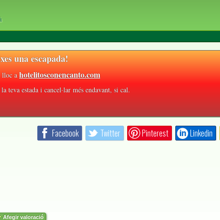
à
xes una escapada!
hotelitosconencanto.com
 lloc a
la teva estada i cancel·lar més endavant, si cal.
Facebook
Twitter
Pinterest
Linkedin
Afegir valoració