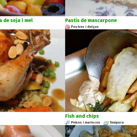
 de soja i mel
Pastís de mascarpone
Postres i dolços
Fish and chips
Peixos i mariscos
Tempura