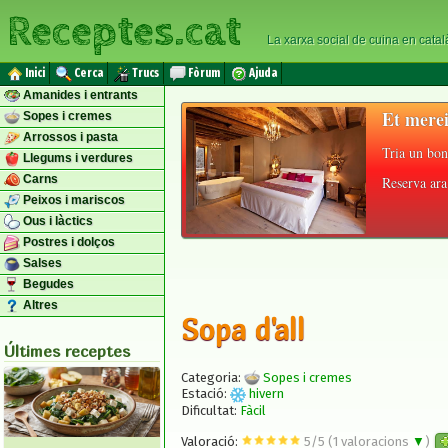
Receptes.cat
La xarxa social de cuina en catal
Inici
Cerca
Trucs
Fòrum
Ajuda
Amanides i entrants
Et merei
Sopes i cremes
Arrossos i pasta
Tria un bon
Llegums i verdures
Carns
Reserva ara 
Peixos i mariscos
Ous i làctics
Postres i dolços
Salses
Begudes
Altres
Sopa d'all
Últimes receptes
Categoria:
Sopes i cremes
Estació:
hivern
Dificultat:
Fàcil
Valoració:
5
/
5
(
1
valoracions
▼
)