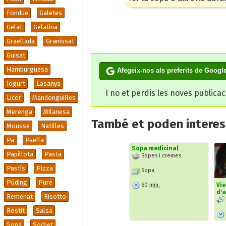
Fondue
Galetes
Gelat
Gelatina
Graellada
Granissat
Guisat
Hamburguesa
Afegeix-nos als preferits de Googl
Iogurt
Lasanya
I no et perdis les noves publica
Licor
Mandonguilles
Merenga
Milanesa
També et poden interesa
Mousse
Natilles
Pa
Paella
Sopa medicinal
Papillota
Pasta
Sopes i cremes
Pastís
Pizza
Sopa
Púding
Puré
60
min.
Vi
d'a
Remenat
Risotto
Rostit
Salsa
Sopa
Sorbet