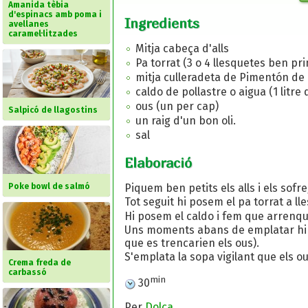
Amanida tèbia
d'espinacs amb poma i
Ingredients
avellanes
caramel·litzades
Mitja cabeça d'alls
Pa torrat (3 o 4 llesquetes ben pr
mitja culleradeta de Pimentón de 
caldo de pollastre o aigua (1 litre
ous (un per cap)
Salpicó de llagostins
un raig d'un bon oli.
sal
Elaboració
Poke bowl de salmó
Piquem ben petits els alls i els sof
Tot seguit hi posem el pa torrat a l
Hi posem el caldo i fem que arrenqui
Uns moments abans de emplatar hi p
que es trencarien els ous).
S'emplata la sopa vigilant que els 
Crema freda de
carbassó
min
30
Per
Dolça