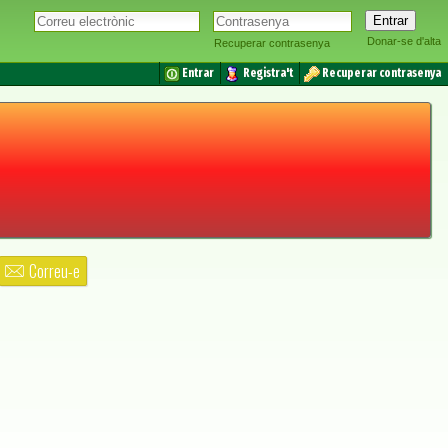
Donar-se d'alta
Recuperar contrasenya
Entrar
Registra't
Recuperar contrasenya
Correu-e