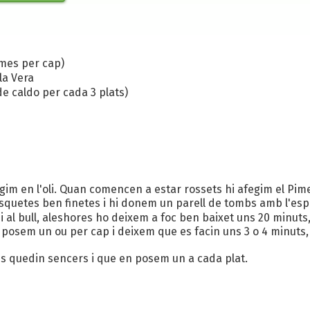
imes per cap)
la Vera
 de caldo per cada 3 plats)
regim en l'oli. Quan comencen a estar rossets hi afegim el P
lesquetes ben finetes i hi donem un parell de tombs amb l'esp
 al bull, aleshores ho deixem a foc ben baixet uns 20 minuts,
osem un ou per cap i deixem que es facin uns 3 o 4 minuts,
ous quedin sencers i que en posem un a cada plat.