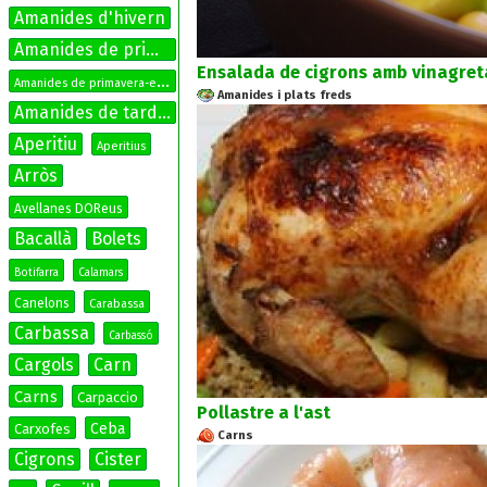
Amanides d'hivern
Amanides de primavera
Ensalada de cigrons amb vinagreta
A
manides de primavera-estiu
Amanides i plats freds
Amanides de tardor
Aperitiu
Aperitius
Arròs
Avellanes DOReus
Bacallà
Bolets
Botifarra
Calamars
Canelons
Carabassa
Carbassa
Carbassó
Cargols
Carn
Carns
Carpaccio
Pollastre a l'ast
Ceba
Carxofes
Carns
Cigrons
Cister