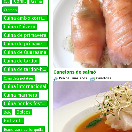
Conill
Crema
Col
Cremes
Cuina amb xixorrites
Cuina d'hivern
Cuina de primavera
Cuina de primavera-estiu
Cuina de Quaresma
Cuina de tardor
Cuina de tardor-hivern
Canelons de salmó
Peixos i mariscos
Canelons
Cuina dels potatges
Cuina internacional
Cuina marinera
Cuina per les festes
Dolços
Dolç
Entrants
Esmorzars de forquilla