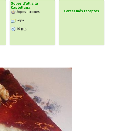
Sopes d'all a la
Castellana
Cercar més receptes
Sopes i cremes
Sopa
40
min.