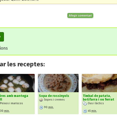
Afegir comentari
e
cions
r les receptes:
eires amb mantega
Sopa de rossinyols
Timbal de patata,
ll
botifarra i ou ferrat
Sopes i cremes
Peixos i mariscos
Ous i làctics
90
min.
30
min.
45
min.