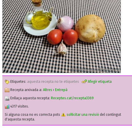
Etiquetes:
aquesta recepta no te etiquetes
Afegir etiqueta
Recepta arxivada a:
Altres
›
Entrepà
Enllaça aquesta recepta:
Receptes.cat/recepta3369
4317 visites.
Si alguna cosa no es correcta pots
sol·licitar una revisió
del contingut
d'aquesta recepta.