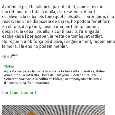
Agafem el pa, l'hi tallem la part de dalt, com si fos un
barret, buidem tota la molla, i la reservem. A part,
escalivem: la ceba, els tomàquets, els alls, i l'arengada, i ho
reservem. Si no disposem de brasa, ho podem fer al forn.
En el fons del panet, posem una part de tomàquet,
després, la ceba i els alls, a continuació, l'arengada
esqueixada i per acabar, la resta de tomàquet ratllat.
Ho reguem amb força oli d'oliva, i seguidament, tapem amb
la molla, i ja ens ho podem menjar.
min
40
Notes
Aquesta menja, és típica de la zona de la Terra Alta:, Gandesa, Batea,
Arnes, Bot, La Fatarella, Horta de Sant Joan, Pinell de Brai, etc...
Sobretot quan van a la collita de l'oliva, i acompanyada d'un bon ví
d'aquella terra, és sensacional.
Per
Quim Lleonart