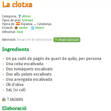
La clotxa
Categoria:
Altres
Tipus de plat:
Entrepà
Típica de:
Espanya → Catalunya
Estació:
tardor
hivern
Dificultat:
Fàcil
Valoració:
Encara no te valoracions
Afegir valoració
Ingredients
Un pa rodó de pagès de quart de quilo, per persona
Una ceba escalivada
Dos tomàquets escalivats
Dos alls pelats escalivats
Una arengada escalivada
Oli d'oliva
Sal, (si cal)
1
racions
Elaboració