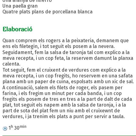
Una aranya de filferro
Una paella gran
Quatre plats plans de porcellana blanca
Elaboració
Quan comprem els rogers a la peixateria, demanem que
ens els filetegin, i tot seguit els posem a la nevera.
Seguidament, fem la salsa de taronja tal com explico a la
meva recepta, i un cop feta, la reservem damunt la planxa
calenta.
Tot seguit, fem el cruixent de verdures com explico a la
meva recepta, i un cop fregits, ho reservem en una safata
plana amb un paper de cuina, espolsats amb un xic de sal.
A continuació, salem els filets de roger, els pasem per
farina, i els fregim un minut per cada banda, i un cop
fregits els posem de tres en tres a la part de dalt de cada
plat, tot seguit els napem amb la salsa de taronja, i a la
part de sota del plat fem un niu amb el cruixewnt de
verdures, i ja trenim els plats a punt per servir a taula.
h
min
1
30