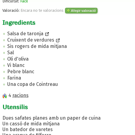
Dificultat:
Fàcil
Valoració:
Encara no te valoracions
Afegir valoració
Ingredients
Salsa de taronja
Cruixent de verdures
Sis rogers de mida mitjana
Sal
Oli d'oliva
Vi blanc
Pebre blanc
Farina
Una copa de Cointreau
4
racions
Utensilis
Dues safates planes amb un paper de cuina
Un cassó de mida mitjana
Un batedor de varetes