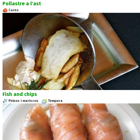
Pollastre a l'ast
Carns
Fish and chips
Peixos i mariscos
Tempura