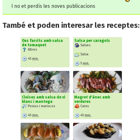
I no et perdis les noves publicacions
També et poden interesar les receptes:
Ous farcits amb salsa
Salsa per caragols
de tomaquet
Salses
Altres
Salsa
45
min.
5
min.
Cloïses amb salsa de vi
Magret d'ànec amb
blanc i mantega
verdures
Peixos i mariscos
Carns
45
min.
45
min.