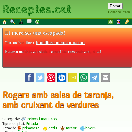
Receptes.cat
Donar-se d'alta
Et mereixes una escapada!
hotelitosconencanto.com
Tria un bon lloc a
Reserva ara la teva estada i cancel·lar més endavant, si cal.
Rogers amb salsa de taronja,
amb cruixent de verdures
Categoria:
Peixos i mariscos
Tipus de plat:
Fritada
Estació:
primavera
estiu
tardor
hivern