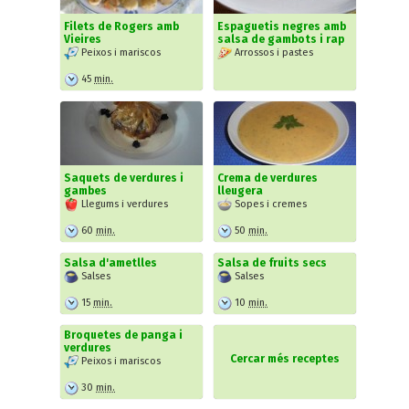
Filets de Rogers amb
Espaguetis negres amb
Vieires
salsa de gambots i rap
Peixos i mariscos
Arrossos i pastes
45
min.
Saquets de verdures i
Crema de verdures
gambes
lleugera
Llegums i verdures
Sopes i cremes
60
min.
50
min.
Salsa d'ametlles
Salsa de fruits secs
Salses
Salses
15
min.
10
min.
Broquetes de panga i
verdures
Cercar més receptes
Peixos i mariscos
30
min.