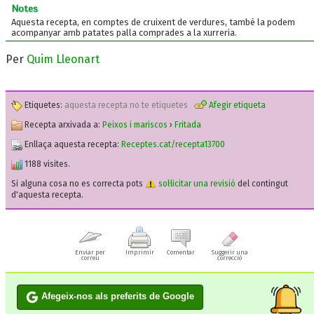
Notes
Aquesta recepta, en comptes de cruixent de verdures, també la podem
acompanyar amb patates palla comprades a la xurreria.
Per
Quim Lleonart
Etiquetes:
aquesta recepta no te etiquetes
Afegir etiqueta
Recepta arxivada a:
Peixos i mariscos
›
Fritada
Enllaça aquesta recepta:
Receptes.cat/recepta13700
1188 visites.
Si alguna cosa no es correcta pots
sol·licitar una revisió
del contingut
d'aquesta recepta.
Enviar per
Imprimir
Comentar
Suggerir una
correu
correcció
Afegeix-nos als preferits de Google